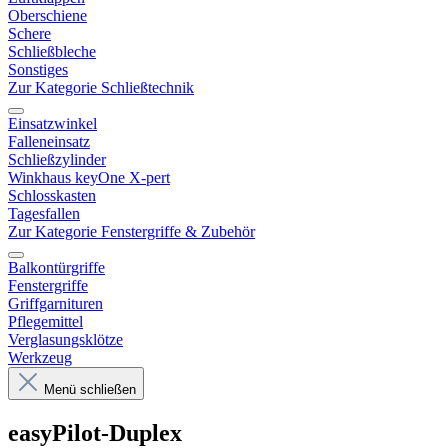
Oberschiene
Schere
Schließbleche
Sonstiges
Zur Kategorie Schließtechnik
Einsatzwinkel
Falleneinsatz
Schließzylinder
Winkhaus keyOne X-pert
Schlosskasten
Tagesfallen
Zur Kategorie Fenstergriffe & Zubehör
Balkontürgriffe
Fenstergriffe
Griffgarnituren
Pflegemittel
Verglasungsklötze
Werkzeug
Menü schließen
easyPilot-Duplex