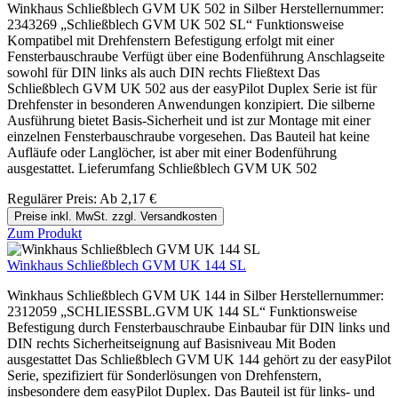
Winkhaus Schließblech GVM UK 502 in Silber Herstellernummer:
2343269 „Schließblech GVM UK 502 SL“ Funktionsweise
Kompatibel mit Drehfenstern Befestigung erfolgt mit einer
Fensterbauschraube Verfügt über eine Bodenführung Anschlagseite
sowohl für DIN links als auch DIN rechts Fließtext Das
Schließblech GVM UK 502 aus der easyPilot Duplex Serie ist für
Drehfenster in besonderen Anwendungen konzipiert. Die silberne
Ausführung bietet Basis-Sicherheit und ist zur Montage mit einer
einzelnen Fensterbauschraube vorgesehen. Das Bauteil hat keine
Aufläufe oder Langlöcher, ist aber mit einer Bodenführung
ausgestattet. Lieferumfang Schließblech GVM UK 502
Regulärer Preis:
Ab
2,17 €
Preise inkl. MwSt. zzgl. Versandkosten
Zum Produkt
Winkhaus Schließblech GVM UK 144 SL
Winkhaus Schließblech GVM UK 144 in Silber Herstellernummer:
2312059 „SCHLIESSBL.GVM UK 144 SL“ Funktionsweise
Befestigung durch Fensterbauschraube Einbaubar für DIN links und
DIN rechts Sicherheitseignung auf Basisniveau Mit Boden
ausgestattet Das Schließblech GVM UK 144 gehört zu der easyPilot
Serie, spezifiziert für Sonderlösungen von Drehfenstern,
insbesondere dem easyPilot Duplex. Das Bauteil ist für links- und