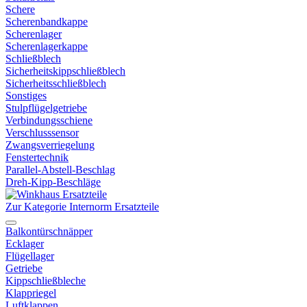
Schere
Scherenbandkappe
Scherenlager
Scherenlagerkappe
Schließblech
Sicherheitskippschließblech
Sicherheitsschließblech
Sonstiges
Stulpflügelgetriebe
Verbindungsschiene
Verschlusssensor
Zwangsverriegelung
Fenstertechnik
Parallel-Abstell-Beschlag
Dreh-Kipp-Beschläge
Zur Kategorie Internorm Ersatzteile
Balkontürschnäpper
Ecklager
Flügellager
Getriebe
Kippschließbleche
Klappriegel
Luftklappen