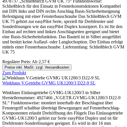
4978737 „Schließblech GVM UK 75“ Funktionsweise:
Schließblech für den Einsatz in Fensterkonstruktionen Kompatibel
mit DIN links und DIN rechts Anschlag Basis-Sicherheitseignung
Befestigung mit einer Fensterbauschraube Das Schließblech GVM
UK 75 gehört zur easyPilot Serie, speziell für Drehfenster und
Sonderlösungen wie das easyPilot Duplex konzipiert. Es ist für den
Einbau auf rechten und linken Anschlagseiten geeignet und bietet
eine Basis-Sicherheitsfunktion. Das Bauteil ist in Silber ausgeführt
und besitzt keine Auflauf- oder Langlochoption. Der Einbau erfolgt
mittels einer Fensterbauschraube. Lieferumfang: Schließblech GVM
UK 75
Regulärer Preis:
Ab
2,57 €
Preise inkl. MwSt. zzgl. Versandkosten
Zum Produkt
Winkhaus V.Getriebe GVMG UK1200/3 D22-9 SL
Winkhaus Einlassgetriebe GVMG-UK1200/3 in Silber
Herstellernummer: 4927466 „V.GETR.GVMG-UK1200/3 D22-9
SL“ Funktionsweise: montiert innerhalb der Beschlagnut über
Fenstergriff schaltbar überträgt Bewegungen auf Fensterbeschlag-
Komponenten erlaubt Drehöffnung des Flügels Das Einlassgetriebe
GVMG-UK1200/3 gehört zur Serie easyPilot Duplex und ist für
Drehfenster-Sonderlösungen geeignet. Es wird in der 16 mm