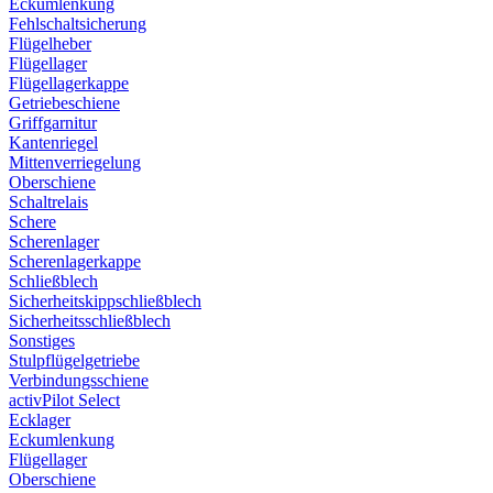
Eckumlenkung
Fehlschaltsicherung
Flügelheber
Flügellager
Flügellagerkappe
Getriebeschiene
Griffgarnitur
Kantenriegel
Mittenverriegelung
Oberschiene
Schaltrelais
Schere
Scherenlager
Scherenlagerkappe
Schließblech
Sicherheitskippschließblech
Sicherheitsschließblech
Sonstiges
Stulpflügelgetriebe
Verbindungsschiene
activPilot Select
Ecklager
Eckumlenkung
Flügellager
Oberschiene