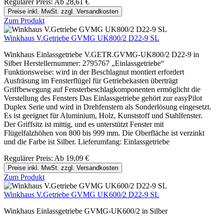
Regulärer Preis:
Ab
28,61 €
Preise inkl. MwSt. zzgl. Versandkosten
Zum Produkt
Winkhaus V.Getriebe GVMG UK800/2 D22-9 SL
Winkhaus Einlassgetriebe V.GETR.GVMG-UK800/2 D22-9 in
Silber Herstellernummer: 2795767 „Einlassgetriebe“
Funktionsweise: wird in der Beschlagnut montiert erfordert
Ausfräsung im Fensterflügel für Getriebekasten überträgt
Griffbewegung auf Fensterbeschlagkomponenten ermöglicht die
Verstellung des Fensters Das Einlassgetriebe gehört zur easyPilot
Duplex Serie und wird in Drehfenstern als Sonderlösung eingesetzt.
Es ist geeignet für Aluminium, Holz, Kunststoff und Stahlfenster.
Der Griffsitz ist mittig, und es unterstützt Fenster mit
Flügelfalzhöhen von 800 bis 999 mm. Die Oberfläche ist verzinkt
und die Farbe ist Silber. Lieferumfang: Einlassgetriebe
Regulärer Preis:
Ab
19,09 €
Preise inkl. MwSt. zzgl. Versandkosten
Zum Produkt
Winkhaus V.Getriebe GVMG UK600/2 D22-9 SL
Winkhaus Einlassgetriebe GVMG-UK600/2 in Silber