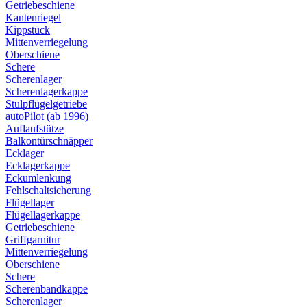
Getriebeschiene
Kantenriegel
Kippstück
Mittenverriegelung
Oberschiene
Schere
Scherenlager
Scherenlagerkappe
Stulpflügelgetriebe
autoPilot (ab 1996)
Auflaufstütze
Balkontürschnäpper
Ecklager
Ecklagerkappe
Eckumlenkung
Fehlschaltsicherung
Flügellager
Flügellagerkappe
Getriebeschiene
Griffgarnitur
Mittenverriegelung
Oberschiene
Schere
Scherenbandkappe
Scherenlager