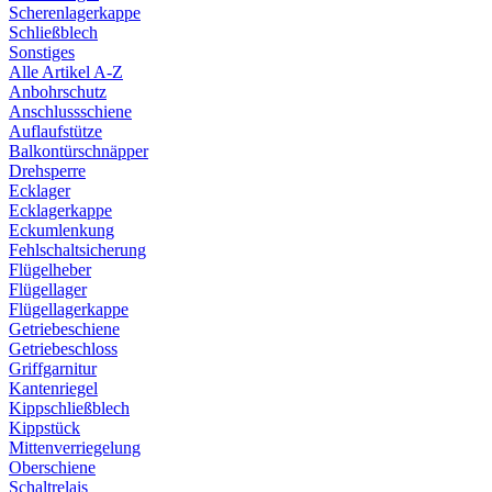
Scherenlagerkappe
Schließblech
Sonstiges
Alle Artikel A-Z
Anbohrschutz
Anschlussschiene
Auflaufstütze
Balkontürschnäpper
Drehsperre
Ecklager
Ecklagerkappe
Eckumlenkung
Fehlschaltsicherung
Flügelheber
Flügellager
Flügellagerkappe
Getriebeschiene
Getriebeschloss
Griffgarnitur
Kantenriegel
Kippschließblech
Kippstück
Mittenverriegelung
Oberschiene
Schaltrelais