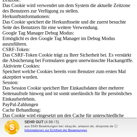
Das Cookie wird verwendet um dem System die aktuelle Zeitzone
des Benutzers zur Verfügung zu stellen.
Herkunftsinformationen:
Das Cookie speichert die Herkunftsseite und die zuerst besuchte
Seite des Benutzers für eine weitere Verwendung.
Google Tag Manager Debug Modus:
Ermöglicht es den Google Tag Manager im Debug Modus
auszuführen.
CSRF-Token:
Das CSRF-Token Cookie trägt zu Ihrer Sicherheit bei. Es verstärkt
die Absicherung bei Formularen gegen unerwünschte Hackangriffe.
Aktivierte Cookies:
Speichert welche Cookies bereits vom Benutzer zum ersten Mal
akzeptiert wurden.
Session:
Das Session Cookie speichert Ihre Einkaufsdaten über mehrere
Seitenaufrufe hinweg und ist somit unerlässlich für Ihr persönliches
Einkaufserlebnis.
PayPal-Zahlungen
Cache Behandlung:
Das Cookie wird eingesetzt um den Cache für unterschiedliche
Szenarien und Seitenbenutzer zu differenzieren.
SEHR GUT
(4.98 / 5)
PayPal:
aus
3340
Bewertungen bei: ebay.de, amazon.de, shopvote.de ⓘ
Informationen zur Echtheit der Bewertungen
Das Cookie wird für Zahlungsabwicklungen über PayPal genutzt.