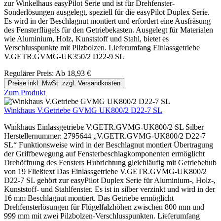
zur Winkelhaus easyPilot Serie und ist für Drehfenster-
Sonderlösungen ausgelegt, speziell für die easyPilot Duplex Serie.
Es wird in der Beschlagnut montiert und erfordert eine Ausfräsung
des Fensterflügels für den Getriebekasten. Ausgelegt für Materialen
wie Aluminium, Holz, Kunststoff und Stahl, bietet es
Verschlusspunkte mit Pilzbolzen. Lieferumfang Einlassgetriebe
V.GETR.GVMG-UK350/2 D22-9 SL
Regulärer Preis:
Ab
18,93 €
Preise inkl. MwSt. zzgl. Versandkosten
Zum Produkt
Winkhaus V.Getriebe GVMG UK800/2 D22-7 SL
Winkhaus Einlassgetriebe V.GETR.GVMG-UK800/2 SL Silber
Herstellernummer: 2795644 „V.GETR.GVMG-UK800/2 D22-7
SL“ Funktionsweise wird in der Beschlagnut montiert Übertragung
der Griffbewegung auf Fensterbeschlagkomponenten ermöglicht
Drehöffnung des Fensters Hubrichtung gleichläufig mit Getriebehub
von 19 Fließtext Das Einlassgetriebe V.GETR.GVMG-UK800/2
D22-7 SL gehört zur easyPilot Duplex Serie für Aluminium-, Holz-,
Kunststoff- und Stahlfenster. Es ist in silber verzinkt und wird in der
16 mm Beschlagnut montiert. Das Getriebe ermöglicht
Drehfensterlösungen für Flügelfalzhöhen zwischen 800 mm und
999 mm mit zwei Pilzbolzen-Verschlusspunkten. Lieferumfang