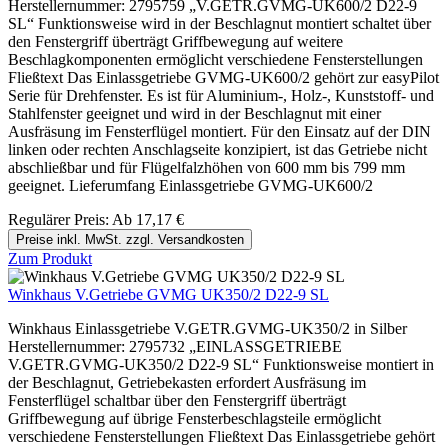
Herstellernummer: 2795759 „V.GETR.GVMG-UK600/2 D22-9
SL“ Funktionsweise wird in der Beschlagnut montiert schaltet über
den Fenstergriff überträgt Griffbewegung auf weitere
Beschlagkomponenten ermöglicht verschiedene Fensterstellungen
Fließtext Das Einlassgetriebe GVMG-UK600/2 gehört zur easyPilot
Serie für Drehfenster. Es ist für Aluminium-, Holz-, Kunststoff- und
Stahlfenster geeignet und wird in der Beschlagnut mit einer
Ausfräsung im Fensterflügel montiert. Für den Einsatz auf der DIN
linken oder rechten Anschlagseite konzipiert, ist das Getriebe nicht
abschließbar und für Flügelfalzhöhen von 600 mm bis 799 mm
geeignet. Lieferumfang Einlassgetriebe GVMG-UK600/2
Regulärer Preis:
Ab
17,17 €
Preise inkl. MwSt. zzgl. Versandkosten
Zum Produkt
Winkhaus V.Getriebe GVMG UK350/2 D22-9 SL
Winkhaus Einlassgetriebe V.GETR.GVMG-UK350/2 in Silber
Herstellernummer: 2795732 „EINLASSGETRIEBE
V.GETR.GVMG-UK350/2 D22-9 SL“ Funktionsweise montiert in
der Beschlagnut, Getriebekasten erfordert Ausfräsung im
Fensterflügel schaltbar über den Fenstergriff überträgt
Griffbewegung auf übrige Fensterbeschlagsteile ermöglicht
verschiedene Fensterstellungen Fließtext Das Einlassgetriebe gehört