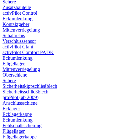
Schere
Zusatzbauteile
activPilot Control
Eckumlenkung
Kontaktgeber
Mittenverriegelung
Schaltrelais
Verschlusssensor
activPilot Giant
activPilot Comfort PADK
Eckumlenkung
Flügellager
Mittenverriegelung
Oberschiene
Schere
Sicherheitskippschließblech
Sicherheitsschließblech
proPilot (ab 2009)
Anschlussschiene
Ecklager
Ecklagerkappe
Eckumlenkung
Fehlschaltsicherung
Flügellager
Flügellagerkappe