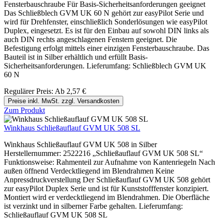
Fensterbauschraube Für Basis-Sicherheitsanforderungen geeignet
Das Schließblech GVM UK 60 N gehört zur easyPilot Serie und
wird für Drehfenster, einschließlich Sonderlösungen wie easyPilot
Duplex, eingesetzt. Es ist für den Einbau auf sowohl DIN links als
auch DIN rechts angeschlagenen Fenstern geeignet. Die
Befestigung erfolgt mittels einer einzigen Fensterbauschraube. Das
Bauteil ist in Silber erhältlich und erfüllt Basis-
Sicherheitsanforderungen. Lieferumfang: Schließblech GVM UK
60 N
Regulärer Preis:
Ab
2,57 €
Preise inkl. MwSt. zzgl. Versandkosten
Zum Produkt
Winkhaus Schließauflauf GVM UK 508 SL
Winkhaus Schließauflauf GVM UK 508 in Silber
Herstellernummer: 2522216 „Schließauflauf GVM UK 508 SL“
Funktionsweise: Rahmenteil zur Aufnahme von Kantenriegeln Nach
außen öffnend Verdecktliegend im Blendrahmen Keine
Anpressdruckverstellung Der Schließauflauf GVM UK 508 gehört
zur easyPilot Duplex Serie und ist für Kunststofffenster konzipiert.
Montiert wird er verdecktliegend im Blendrahmen. Die Oberfläche
ist verzinkt und in silberner Farbe gehalten. Lieferumfang:
Schließauflauf GVM UK 508 SL