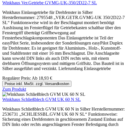
Winkhaus Ver.Getriebe GVMG-UK-350/2D22-7 SL
Winkhaus Einlassgetriebe für Drehfenster in Silber
Herstellernummer: 2795548 „VER.GETR.GVMG-UK 350/2D22-7
SL“ Funktionsweise wird in der Beschlagnut montiert benötigt
Ausfräsung im Fensterflügel für Getriebekasten schaltbar über den
Fenstergriff überträgt Griffbewegung auf
Fensterbeschlagskomponenten Das Einlassgetriebe ist Teil der
easyPilot Serie, insbesondere der Sonderlösungen easyPilot Duplex
für Drehfenster. Es ist geeignet für Aluminium-, Holz-, Kunststoff-
und Stahlfenster mit einer 16 mm Beschlagnut. Die Anschlagseite
kann sowohl DIN links als auch DIN rechts sein, mit einem
drehbaren Öffnungssystem und mittigem Griffsitz. Das Bauteil ist in
Silber ausgeführt und verzinkt. Lieferumfang Einlassgetriebe
Regulärer Preis:
Ab
18,93 €
Preise inkl. MwSt. zzgl. Versandkosten
Zum Produkt
Winkhaus Schließblech GVM UK 60 N SL
Winkhaus Schließblech GVM UK 60 N in Silber Herstellernummer:
2536731 „SCHLIESSBL.GVM UK 60 N SL“ Funktionsweise:
Sicherung eines Drehfensters in geschlossenem Zustand Einbau auf
DIN links oder rechts angeschlagenen Fenster Befestigung durch