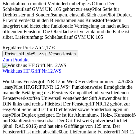
Blendrahmen montiert Verhindert unbefugtes Öffnen Der
Schließauflauf GVM UK 105 gehört zur easyPilot Serie für
Drehfenster und Sonderlösungen, einschließlich easyPilot Duplex.
Er wird verdeckt in den Blendrahmen aus Kunststofffenstern
integriert und bietet eine funktionale Verriegelung an nach außen
öffnenden Fenstern. Die Oberfläche ist verzinkt und die Farbe ist
silber. Lieferumfang: Schließauflauf GVM UK 105
Regulärer Preis:
Ab
2,17 €
Preise inkl. MwSt. zzgl. Versandkosten
Zum Produkt
Winkhaus HF.Griff.Nr.12.WS
Winkhaus Fenstergriff NR.12 in Weiß Herstellernummer: 1476086
„easyPilot HF.GRIFF.NR.12.WS“ Funktionsweise Ermöglicht die
manuelle Betätigung des Fensters Kompatibel mit verschiedenen
Fensterwerkstoffen Universell vorstehender Stift Anwendbar für
DIN links und rechts Fließtext Der Fenstergriff NR.12 gehört zur
easyPilot Serie und ist für Drehfenster sowie Sonderlösungen im
easyPilot Duplex geeignet. Er ist für Aluminium-, Holz-, Kunststoff-
und Stahlfenster einsetzbar. Der Griff ist weiß pulverbeschichtet
(ähnl. RAL 9016) und hat eine Grifflänge von 125 mm. Der
Fenstergriff ist nicht abschließbar. Lieferumfang Fenstergriff NR.12