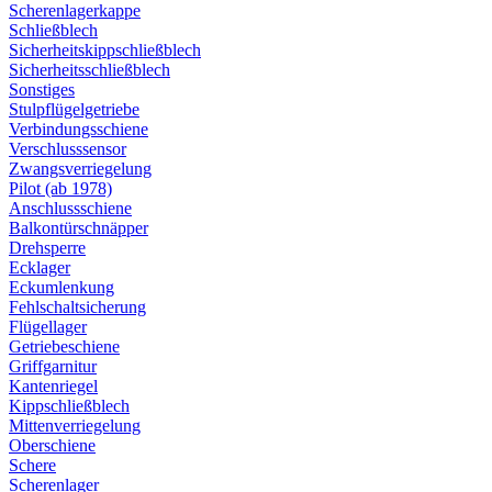
Scherenlagerkappe
Schließblech
Sicherheitskippschließblech
Sicherheitsschließblech
Sonstiges
Stulpflügelgetriebe
Verbindungsschiene
Verschlusssensor
Zwangsverriegelung
Pilot (ab 1978)
Anschlussschiene
Balkontürschnäpper
Drehsperre
Ecklager
Eckumlenkung
Fehlschaltsicherung
Flügellager
Getriebeschiene
Griffgarnitur
Kantenriegel
Kippschließblech
Mittenverriegelung
Oberschiene
Schere
Scherenlager