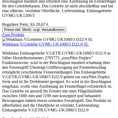
Beschlagnut montiert und erfordert eine Ausfräsung im Fensterflügel
für den Getriebekasten. Das Getriebe ist nicht abschließbar und hat
eine silberne, verzinkte Oberfläche. Lieferumfang: Einlassgetriebe
GVMG-UK1200/3
Regulärer Preis:
Ab
29,67 €
Preise inkl. MwSt. zzgl. Versandkosten
Zum Produkt
Winkhaus V.Getriebe GVMG UK1000/3 D22-9 SL
Winkhaus Einlassgetriebe V.GETR.GVMG-UK1000/3 D22-9 in
Silber Herstellernummer: 2795775 „easyPilot Duplex“
Funktionsweise: wird in der Beschlagnut montiert schaltung über
den Fenstergriff Überträgt Griffbewegung auf Fensterbeschlag
ermöglicht verschiedene Fensterstellungen Das Einlassgetriebe
V.GETR.GVMG-UK1000/3 D22-9 gehört zur easyPilot Duplex
Serie und ist für Drehfenster geeignet. Es wird in der Beschlagnut
eingebaut, wofür eine Ausfräsung im Fensterflügel erforderlich ist.
Das Getriebe ist speziell für Fenster mit einer Flügelfalzhöhe
zwischen 1000 mm und 1199 mm konzipiert und behandelt
Bewegungen mittels einem zentralen Fenstergriff. Das Produkt ist
silberfarben und die Oberfläche ist verzinkt. Lieferumfang:
Einlassgetriebe V.GETR.GVMG-UK1000/3 D22-9