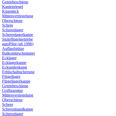
Getriebeschiene
Kantenriegel
Kippstück
Mittenverriegelung
Oberschiene
Schere
Scherenlager
Scherenlagerkappe
Stulpflügelgetriebe
autoPilot (ab 1996)
Auflaufstütze
Balkontürschnäpper
Ecklager
Ecklagerkappe
Eckumlenkung
Fehlschaltsicherung
Flügellager
Flügellagerkappe
Getriebeschiene
Griffgarnitur
Mittenverriegelung
Oberschiene
Schere
Scherenbandkappe
Scherenlager