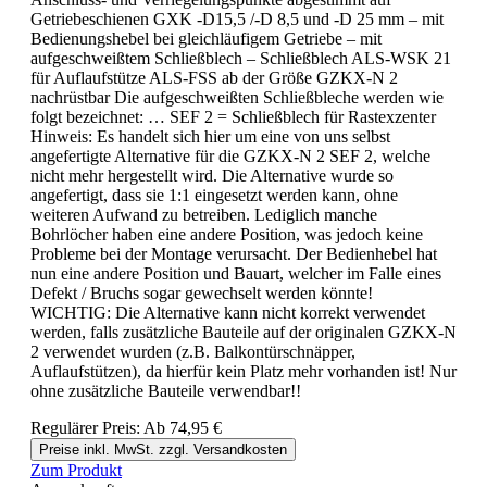
Getriebeschienen GXK -D15,5 /-D 8,5 und -D 25 mm – mit
Bedienungshebel bei gleichläufigem Getriebe – mit
aufgeschweißtem Schließblech – Schließblech ALS-WSK 21
für Auflaufstütze ALS-FSS ab der Größe GZKX-N 2
nachrüstbar Die aufgeschweißten Schließbleche werden wie
folgt bezeichnet: … SEF 2 = Schließblech für Rastexzenter
Hinweis: Es handelt sich hier um eine von uns selbst
angefertigte Alternative für die GZKX-N 2 SEF 2, welche
nicht mehr hergestellt wird. Die Alternative wurde so
angefertigt, dass sie 1:1 eingesetzt werden kann, ohne
weiteren Aufwand zu betreiben. Lediglich manche
Bohrlöcher haben eine andere Position, was jedoch keine
Probleme bei der Montage verursacht. Der Bedienhebel hat
nun eine andere Position und Bauart, welcher im Falle eines
Defekt / Bruchs sogar gewechselt werden könnte!
WICHTIG: Die Alternative kann nicht korrekt verwendet
werden, falls zusätzliche Bauteile auf der originalen GZKX-N
2 verwendet wurden (z.B. Balkontürschnäpper,
Auflaufstützen), da hierfür kein Platz mehr vorhanden ist! Nur
ohne zusätzliche Bauteile verwendbar!!
Regulärer Preis:
Ab
74,95 €
Preise inkl. MwSt. zzgl. Versandkosten
Zum Produkt