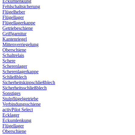
Eckumlenkung
Fehlschaltsicherung
Flügelheber
Flügellager
Flügellagerkappe
Getriebeschiene
Griffgarnitur
Kantenriegel
Mittenverriegelung
Oberschiene
Schaltrelais
Schere
Scherenlager
Scherenlagerkappe
Schließblech
Sicherheitskippschließblech
Sicherheitsschließblech
Sonstiges
Stulpflügelgetriebe
Verbindungsschiene
activPilot Select
Ecklager
Eckumlenkung
Flügellager
Oberschiene