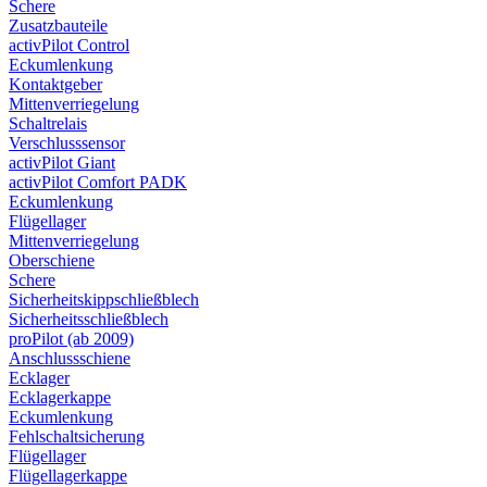
Schere
Zusatzbauteile
activPilot Control
Eckumlenkung
Kontaktgeber
Mittenverriegelung
Schaltrelais
Verschlusssensor
activPilot Giant
activPilot Comfort PADK
Eckumlenkung
Flügellager
Mittenverriegelung
Oberschiene
Schere
Sicherheitskippschließblech
Sicherheitsschließblech
proPilot (ab 2009)
Anschlussschiene
Ecklager
Ecklagerkappe
Eckumlenkung
Fehlschaltsicherung
Flügellager
Flügellagerkappe