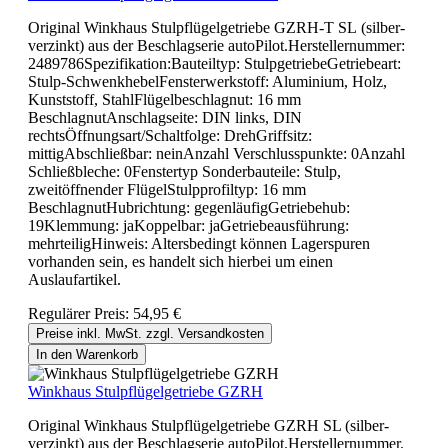
Original Winkhaus Stulpflügelgetriebe GZRH-T SL (silber-
verzinkt) aus der Beschlagserie autoPilot.Herstellernummer:
2489786Spezifikation:Bauteiltyp: StulpgetriebeGetriebeart:
Stulp-SchwenkhebelFensterwerkstoff: Aluminium, Holz,
Kunststoff, StahlFlügelbeschlagnut: 16 mm
BeschlagnutAnschlagseite: DIN links, DIN
rechtsÖffnungsart/Schaltfolge: DrehGriffsitz:
mittigAbschließbar: neinAnzahl Verschlusspunkte: 0Anzahl
Schließbleche: 0Fenstertyp Sonderbauteile: Stulp,
zweitöffnender FlügelStulpprofiltyp: 16 mm
BeschlagnutHubrichtung: gegenläufigGetriebehub:
19Klemmung: jaKoppelbar: jaGetriebeausführung:
mehrteiligHinweis: Altersbedingt können Lagerspuren
vorhanden sein, es handelt sich hierbei um einen
Auslaufartikel.
Regulärer Preis:
54,95 €
Preise inkl. MwSt. zzgl. Versandkosten
In den Warenkorb
Winkhaus Stulpflügelgetriebe GZRH
Original Winkhaus Stulpflügelgetriebe GZRH SL (silber-
verzinkt) aus der Beschlagserie autoPilot.Herstellernummer.