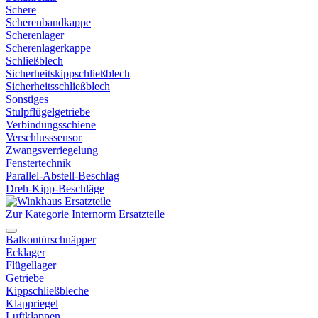
Schere
Scherenbandkappe
Scherenlager
Scherenlagerkappe
Schließblech
Sicherheitskippschließblech
Sicherheitsschließblech
Sonstiges
Stulpflügelgetriebe
Verbindungsschiene
Verschlusssensor
Zwangsverriegelung
Fenstertechnik
Parallel-Abstell-Beschlag
Dreh-Kipp-Beschläge
Zur Kategorie Internorm Ersatzteile
Balkontürschnäpper
Ecklager
Flügellager
Getriebe
Kippschließbleche
Klappriegel
Luftklappen