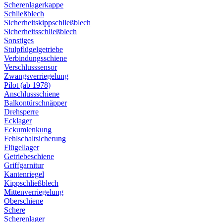
Scherenlagerkappe
Schließblech
Sicherheitskippschließblech
Sicherheitsschließblech
Sonstiges
Stulpflügelgetriebe
Verbindungsschiene
Verschlusssensor
Zwangsverriegelung
Pilot (ab 1978)
Anschlussschiene
Balkontürschnäpper
Drehsperre
Ecklager
Eckumlenkung
Fehlschaltsicherung
Flügellager
Getriebeschiene
Griffgarnitur
Kantenriegel
Kippschließblech
Mittenverriegelung
Oberschiene
Schere
Scherenlager