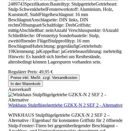
2489743Spezifikation:Bauteiltyp: StulpgetriebeGetriebeart:
Stulp-SchwenkhebelFensterwerkstoff: Aluminium, Holz,
Kunststoff, StahlFlügelbeschlagnut: 16 mm
BeschlagnutAnschlagseite: DIN links, DIN
rechtsÖffnungsart/Schaltfolge: DrehGriffsitz:
mittigAbschließbar: neinAnzahl Verschlusspunkte: 0Anzahl
Schließbleche: 0Fenstertyp Sonderbauteile: Stulp,
zweitöffnender FlügelStulpprofiltyp: 16 mm
BeschlagnutHubrichtung: gegenläufigGetriebehub:
19Klemmung: jaKoppelbar: jaGetriebeausführung: mehrteilig
Hinweis: Es handelt sich hierbei um Restbestände,
altersbedingt können Lagerspuren vorhanden sein.
Regulärer Preis:
49,95 €
Preise inkl. MwSt. zzgl. Versandkosten
In den Warenkorb
Ausverkauft
Winkhaus Stulpflügelgetriebe GZKX-N 2 SEF 2 - Alternative
WINKHAUS Stulpflügelgetriebe GZKX-N 2 SEF 2 –
Alternative / Eigenbau! für konstanten Griffsitz für 2 öffnende
Stulp-Fenster/-Türen bei gegenüberliegender Beschlagnut –
Anschluss- und Verriegelungspunkte abgestimmt auf