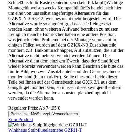
Schließblech für Rastexzenterbolzen (kein Pilzkopf!)Wichtige
Montagehinweise zwecks Kompatibilität:Es handelt sich hier
um eine von uns selbst angefertigte Alternative für das
GZKX-N 3 SEF 2, welches nicht mehr hergestellt wird. Die
Alternative wurde so angefertigt, dass sie 1:1 eingesetzt
werden kann, ohne weiteren Aufwand betreiben zu müssen.
Lediglich manche Bohrlöcher haben eine andere Position,
was jedoch keine Probleme bei der Montage verursacht.In
einigen Fällen wurden auf dem GZKX-N3 Zusatzbauteile
montiert, z.B. Balkontürschnäpper, Auflaufstützen, die auf der
Alternative nicht mehr verwendet werden können. Die
Alternative dient dem einzigen Zweck, dass der Standflügel
wieder korrekt verwendet werden kann.Beachten Sie bitte das
fünfte Bild, wo zwei Zusatzbauteile auf der Getriebeschiene
montiert sind (blau markiert). Sollte eines oder beide dieser
Teile bei Ihnen auf der Getriebeschiene GXK 3/1 aus dem
Gangflügel montiert sein, so müssen diese zwingend! entfernt
werden, da die Alternative ansonsten platzbedingt nicht
verwendet werden kann.
Regulärer Preis:
Ab
74,95 €
Preise inkl. MwSt. zzgl. Versandkosten
Zum Produkt
Winkhaus Stulpflügelgetriebe GZRH-T