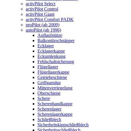
activPilot Select
activPilot Control
activPilot Giant
activPilot Comfort PADK
proPilot (ab 2009)
autoPilot (ab 1996)
Auflaufstütze
Balkontürschnäpper
Ecklager
Ecklagerkappe
Eckumlenkung
Fehlschaltsicherung
Flügellager
Flügellagerkappe
Getriebeschiene
Griffgarnitur
Mittenverriegelung
Oberschiene
Schere
Scherenbandkappe
Scherenlager
Scherenlagerkappe
Schließblech
Sicherheitskippschließblech
Sicherheitsschließblech