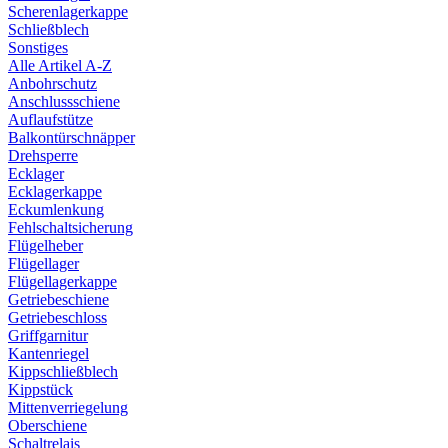
Scherenlagerkappe
Schließblech
Sonstiges
Alle Artikel A-Z
Anbohrschutz
Anschlussschiene
Auflaufstütze
Balkontürschnäpper
Drehsperre
Ecklager
Ecklagerkappe
Eckumlenkung
Fehlschaltsicherung
Flügelheber
Flügellager
Flügellagerkappe
Getriebeschiene
Getriebeschloss
Griffgarnitur
Kantenriegel
Kippschließblech
Kippstück
Mittenverriegelung
Oberschiene
Schaltrelais