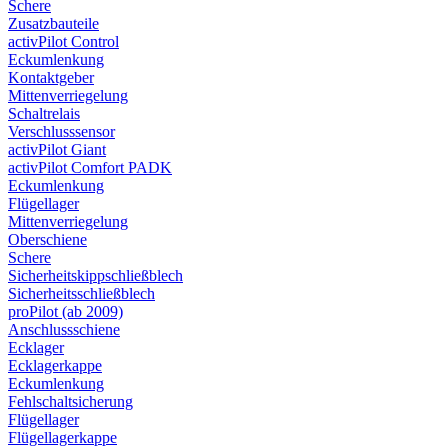
Schere
Zusatzbauteile
activPilot Control
Eckumlenkung
Kontaktgeber
Mittenverriegelung
Schaltrelais
Verschlusssensor
activPilot Giant
activPilot Comfort PADK
Eckumlenkung
Flügellager
Mittenverriegelung
Oberschiene
Schere
Sicherheitskippschließblech
Sicherheitsschließblech
proPilot (ab 2009)
Anschlussschiene
Ecklager
Ecklagerkappe
Eckumlenkung
Fehlschaltsicherung
Flügellager
Flügellagerkappe