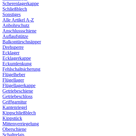
Scherenlagerkappe
Schließblech
Sonstiges
Alle Artikel A-Z
Anbohrschutz
Anschlussschiene
Auflaufstütze
Balkontürschnäpper
Drehsperre
Ecklager
Ecklagerkappe
Eckumlenkung
Fehlschaltsicherung
Flügelheber
Flügellager
Flügellagerkappe
Getriebeschiene
Getriebeschloss
Griffgarnitur
Kantenriegel
Kippschließblech
Kippstück
Mittenverriegelung
Oberschiene
Schaltrelais