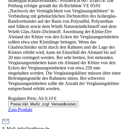
Isolierglas-Randverbundes:- Prüfbericht 607 41481/4- Die
Prüfung erfolgte gemäß der ift-Richtlinie VE 05/01
„Nachweis der Verträglichkeit von Verglasungsklötzen“ in
Verbindung mit gebräuchlichen Dichtstoffen des Isolierglas-
Randverbundes auf der Basis von Polysulfid, Polyurethan
und Silikon sowie dem Würth Natursteindichtstoff und dem
Würth Glas-Aktiv-Dichtstoff. Anordnung der Klötze:Der
Abstand der Klötze von den Ecken der Verglasungseinheiten
sollten etwa eine Klotzlänge betragen. Wenn das
Glasbruchrisiko nicht durch den Rahmen und die Lage des
Klotzes erhöht wird, kann im Einzelfall der Abstand bis auf
20 mm verringert werden. Bei sehr breiten, fest stehenden
Verglasungseinheiten kann ein Abstand der Klötze von den
Ecken der Verglasungseinheiten von etwa 250 mm
eingehalten werden. Die Verglasungsklötze müssen über einer
Befestigungsstelle des Rahmens sitzen. Bei schweren
Verglasungseinheiten sollte die Anzahl der Verglasungsklötze
entsprechend erhöht werden.
Regulärer Preis:
Ab
0,10 €
Preise inkl. MwSt. zzgl. Versandkosten
Zum Produkt
E-Mail: info@rotthove.de