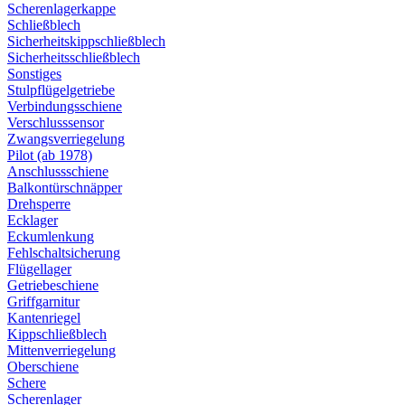
Scherenlagerkappe
Schließblech
Sicherheitskippschließblech
Sicherheitsschließblech
Sonstiges
Stulpflügelgetriebe
Verbindungsschiene
Verschlusssensor
Zwangsverriegelung
Pilot (ab 1978)
Anschlussschiene
Balkontürschnäpper
Drehsperre
Ecklager
Eckumlenkung
Fehlschaltsicherung
Flügellager
Getriebeschiene
Griffgarnitur
Kantenriegel
Kippschließblech
Mittenverriegelung
Oberschiene
Schere
Scherenlager