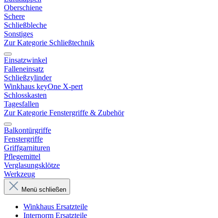
Oberschiene
Schere
Schließbleche
Sonstiges
Zur Kategorie Schließtechnik
Einsatzwinkel
Falleneinsatz
Schließzylinder
Winkhaus keyOne X-pert
Schlosskasten
Tagesfallen
Zur Kategorie Fenstergriffe & Zubehör
Balkontürgriffe
Fenstergriffe
Griffgarnituren
Pflegemittel
Verglasungsklötze
Werkzeug
Menü schließen
Winkhaus Ersatzteile
Internorm Ersatzteile