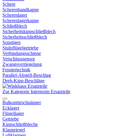
Schere
Scherenbandkappe
Scherenlager
Scherenlagerkappe
Schließblech
Sicherheitskippschließblech
Sicherheitsschließblech
Sonstiges
Stulpflügelgetriebe
Verbindungsschiene
Verschlusssensor
Zwangsverriegelung
Fenstertechnik
Parallel-Abstell-Beschlag
Dreh-Kipp-Beschläge
Zur Kategorie Internorm Ersatzteile
Balkontürschnäpper
Ecklager
Flügellager
Getriebe
Kippschließbleche
Klappriegel
Luftklappen