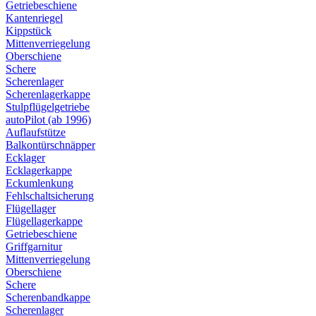
Getriebeschiene
Kantenriegel
Kippstück
Mittenverriegelung
Oberschiene
Schere
Scherenlager
Scherenlagerkappe
Stulpflügelgetriebe
autoPilot (ab 1996)
Auflaufstütze
Balkontürschnäpper
Ecklager
Ecklagerkappe
Eckumlenkung
Fehlschaltsicherung
Flügellager
Flügellagerkappe
Getriebeschiene
Griffgarnitur
Mittenverriegelung
Oberschiene
Schere
Scherenbandkappe
Scherenlager