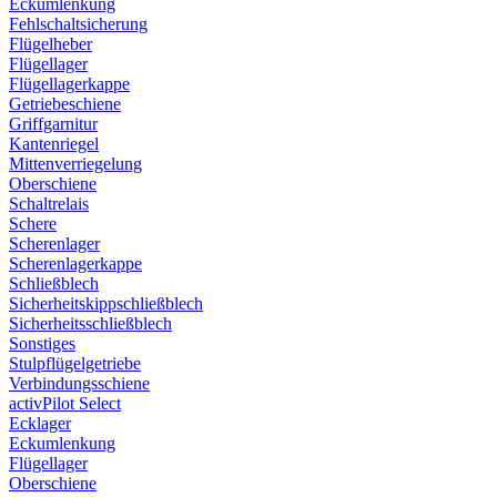
Eckumlenkung
Fehlschaltsicherung
Flügelheber
Flügellager
Flügellagerkappe
Getriebeschiene
Griffgarnitur
Kantenriegel
Mittenverriegelung
Oberschiene
Schaltrelais
Schere
Scherenlager
Scherenlagerkappe
Schließblech
Sicherheitskippschließblech
Sicherheitsschließblech
Sonstiges
Stulpflügelgetriebe
Verbindungsschiene
activPilot Select
Ecklager
Eckumlenkung
Flügellager
Oberschiene