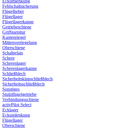
Eckumlenkung
Fehlschaltsicherung
Flügelheber
Flügellager
Flügellagerkappe
Getriebeschiene
Griffgarnitur
Kantenriegel
Mittenverriegelung
Oberschiene
Schaltrelais
Schere
Scherenlager
Scherenlagerkappe
Schließblech
Sicherheitskippschließblech
Sicherheitsschließblech
Sonstiges
Stulpflügelgetriebe
Verbindungsschiene
activPilot Select
Ecklager
Eckumlenkung
Flügellager
Oberschiene