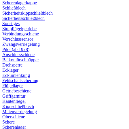
Scherenlagerkappe
Schließblech
Sicherheitskippschließblech
Sicherheitsschließblech
Sonstiges
Stulpflügelgetriebe
Verbindungsschiene
Verschlusssensor
Zwangsverriegelung
Pilot (ab 1978)
Anschlussschiene
Balkontürschnäpper
Drehsperre
Ecklager
Eckumlenkung
Fehlschaltsicherung
Flügellager
Getriebeschiene
Griffgarnitur
Kantenriegel
Kippschließblech
Mittenverriegelung
Oberschiene
Schere
Scherenlager