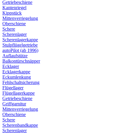
Getriebeschiene
Kantenriegel
Kippstück
Mittenverriegelung
Oberschiene
Schere
Scherenlager
Scherenlagerkappe
Stulpflügelgetriebe
autoPilot (ab 1996)
Auflaufstütze
Balkontürschnäpper
Ecklager
Ecklagerkappe
Eckumlenkung
Fehlschaltsicherung
Flügellager
Flügellagerkappe
Getriebeschiene
Griffgarnitur
Mittenverriegelung
Oberschiene
Schere
Scherenbandkappe
Scherenlager