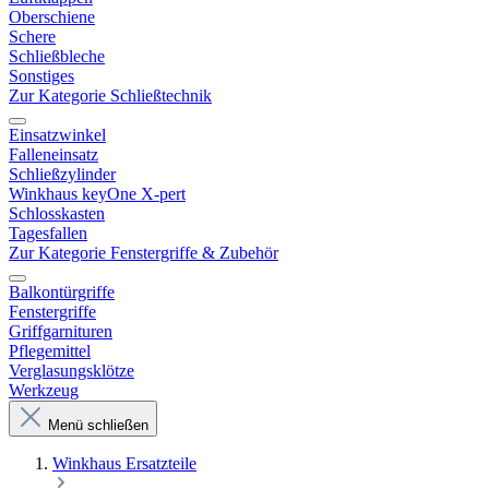
Oberschiene
Schere
Schließbleche
Sonstiges
Zur Kategorie Schließtechnik
Einsatzwinkel
Falleneinsatz
Schließzylinder
Winkhaus keyOne X-pert
Schlosskasten
Tagesfallen
Zur Kategorie Fenstergriffe & Zubehör
Balkontürgriffe
Fenstergriffe
Griffgarnituren
Pflegemittel
Verglasungsklötze
Werkzeug
Menü schließen
Winkhaus Ersatzteile