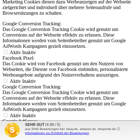
Marketing Cookies dienen dazu Werbeanzeigen auf der Webseite
zielgerichtet und individuell über mehrere Seitenaufrufe und
Browsersitzungen zu schalten.
Google Conversion Tracking:
Das Google Conversion Tracking Cookie wird genutzt um
Conversions auf der Webseite effektiv zu erfassen. Diese
Informationen werden vom Seitenbetreiber genutzt um Google
AdWords Kampagnen gezielt einzusetzen.
Aktiv
Inaktiv
Facebook Pixel:
Das Cookie wird von Facebook genutzt um den Nutzern von
Webseiten, die Dienste von Facebook einbinden, personalisierte
Werbeangebote aufgrund des Nutzerverhaltens anzuzeigen.
Aktiv
Inaktiv
Google Conversion Tracking:
Das Google Conversion Tracking Cookie wird genutzt um
Conversions auf der Webseite effektiv zu erfassen. Diese
Informationen werden vom Seitenbetreiber genutzt um Google
AdWords Kampagnen gezielt einzusetzen.
Aktiv
Inaktiv
Google AdSense:
SEHR GUT
(4.98 / 5)
Das Cookie wird von Google AdSense für Förderung der
aus
3340
Bewertungen bei: ebay.de, amazon.de, shopvote.de ⓘ
Werbungseffizienz auf der Webseite verwendet.
Informationen zur Echtheit der Bewertungen
Aktiv
Inaktiv