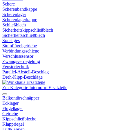
Schere
Scherenbandkappe
Scherenlager
Scherenlagerkappe
Schließblech
Sicherheitskippschließblech
Sicherheitsschließblech
Sonstiges
Stulpflügelgetriebe
Verbindungsschiene
Verschlusssensor
Zwangsverriegelung
Fenstertechnik
Parallel-Abstell-Beschlag
Dreh-Kipp-Beschläge
Zur Kategorie Internorm Ersatzteile
Balkontürschnäpper
Ecklager
Flügellager
Getriebe
Kippschließbleche
Klappriegel
Luftklappen