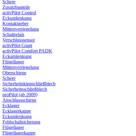
Schere
Zusatzbauteile
activPilot Control
Eckumlenkung
Kontaktgeber
Mittenverriegelung
Schaltrelais
Verschlusssensor
activPilot Giant
activPilot Comfort PADK
Eckumlenkung
Flügellager
Mittenverriegelung
Oberschiene
Schere
Sicherheitskippschließblech
Sicherheitsschließblech
proPilot (ab 2009)
Anschlussschiene
Ecklager
Ecklagerkappe
Eckumlenkung
Fehlschaltsicherung
Flügellager
Flügellagerkappe