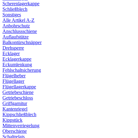
Scherenlagerkappe
Schließblech
Sonstiges
Alle Artikel A-Z
Anbohrschutz
Anschlussschiene
Auflaufstütze
Balkontürschnäpper
Drehsperre
Ecklager
Ecklagerkappe
Eckumlenkung
Fehlschaltsicherung
Flügelheber
Flügellager
Flügellagerkappe
Getriebeschiene
Getriebeschloss
Griffgarnitur
Kantenriegel
Kippschließblech
Kippstück
Mittenverriegelung
Oberschiene
Schaltrelais