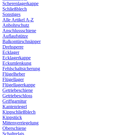
Scherenlagerkappe
Schließblech
Sonstiges
Alle Artikel A-Z
Anbohrschutz
Anschlussschiene
Auflaufstütze
Balkontürschnäpper
Drehsperre
Ecklager
Ecklagerkappe
Eckumlenkung
Fehlschaltsicherung
Flügelheber
Flügellager
Flügellagerkappe
Getriebeschiene
Getriebeschloss
Griffgarnitur
Kantenriegel
Kippschließblech
Kippstück
Mittenverriegelung
Oberschiene
Schaltrelais