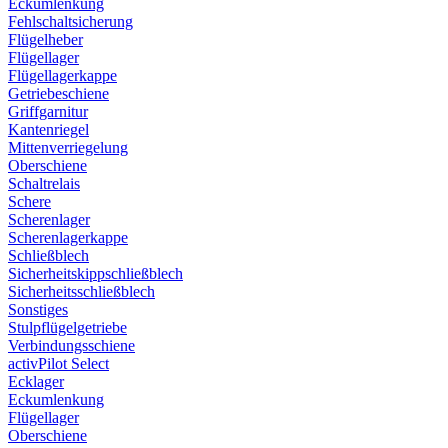
Eckumlenkung
Fehlschaltsicherung
Flügelheber
Flügellager
Flügellagerkappe
Getriebeschiene
Griffgarnitur
Kantenriegel
Mittenverriegelung
Oberschiene
Schaltrelais
Schere
Scherenlager
Scherenlagerkappe
Schließblech
Sicherheitskippschließblech
Sicherheitsschließblech
Sonstiges
Stulpflügelgetriebe
Verbindungsschiene
activPilot Select
Ecklager
Eckumlenkung
Flügellager
Oberschiene