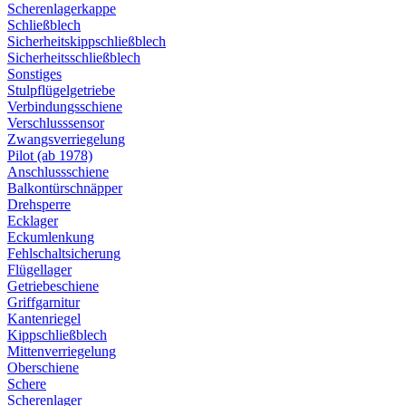
Scherenlagerkappe
Schließblech
Sicherheitskippschließblech
Sicherheitsschließblech
Sonstiges
Stulpflügelgetriebe
Verbindungsschiene
Verschlusssensor
Zwangsverriegelung
Pilot (ab 1978)
Anschlussschiene
Balkontürschnäpper
Drehsperre
Ecklager
Eckumlenkung
Fehlschaltsicherung
Flügellager
Getriebeschiene
Griffgarnitur
Kantenriegel
Kippschließblech
Mittenverriegelung
Oberschiene
Schere
Scherenlager