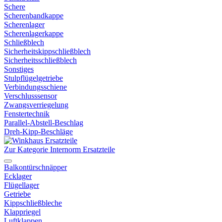
Schere
Scherenbandkappe
Scherenlager
Scherenlagerkappe
Schließblech
Sicherheitskippschließblech
Sicherheitsschließblech
Sonstiges
Stulpflügelgetriebe
Verbindungsschiene
Verschlusssensor
Zwangsverriegelung
Fenstertechnik
Parallel-Abstell-Beschlag
Dreh-Kipp-Beschläge
Zur Kategorie Internorm Ersatzteile
Balkontürschnäpper
Ecklager
Flügellager
Getriebe
Kippschließbleche
Klappriegel
Luftklappen