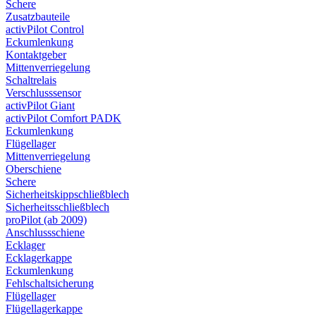
Schere
Zusatzbauteile
activPilot Control
Eckumlenkung
Kontaktgeber
Mittenverriegelung
Schaltrelais
Verschlusssensor
activPilot Giant
activPilot Comfort PADK
Eckumlenkung
Flügellager
Mittenverriegelung
Oberschiene
Schere
Sicherheitskippschließblech
Sicherheitsschließblech
proPilot (ab 2009)
Anschlussschiene
Ecklager
Ecklagerkappe
Eckumlenkung
Fehlschaltsicherung
Flügellager
Flügellagerkappe