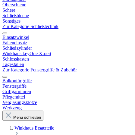
Oberschiene
Schere
Schließbleche
Sonstiges
Zur Kategorie Schließtechnik
Einsatzwinkel
Falleneinsatz
Schließzylinder
Winkhaus keyOne X-pert
Schlosskasten
Tagesfallen
Zur Kategorie Fenstergriffe & Zubehör
Balkontürgriffe
Fenstergriffe
Griffgarnituren
Pflegemittel
Verglasungsklötze
Werkzeug
Menü schließen
Winkhaus Ersatzteile