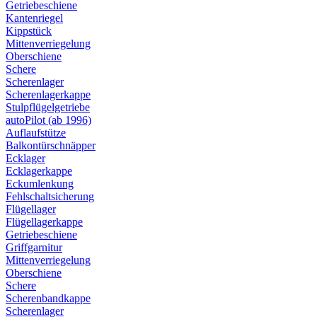
Getriebeschiene
Kantenriegel
Kippstück
Mittenverriegelung
Oberschiene
Schere
Scherenlager
Scherenlagerkappe
Stulpflügelgetriebe
autoPilot (ab 1996)
Auflaufstütze
Balkontürschnäpper
Ecklager
Ecklagerkappe
Eckumlenkung
Fehlschaltsicherung
Flügellager
Flügellagerkappe
Getriebeschiene
Griffgarnitur
Mittenverriegelung
Oberschiene
Schere
Scherenbandkappe
Scherenlager