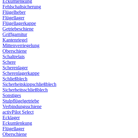
Eckumlenkung
Fehlschaltsicherung
Flügelheber
Flügellager
Flügellagerkappe
Getriebeschiene
Griffgarnitur
Kantenriegel
Mittenverriegelung
Oberschiene
Schaltrelais
Schere
Scherenlager
Scherenlagerkappe
Schließblech
Sicherheitskippschließblech
Sicherheitsschließblech
Sonstiges
Stulpflügelgetriebe
Verbindungsschiene
activPilot Select
Ecklager
Eckumlenkung
Flügellager
Oberschiene