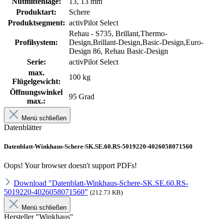
Nutmittenlage:
13, 13 mm
Produktart:
Schere
Produktsegment:
activPilot Select
Rehau - S735, Brillant,Thermo-
Profilsystem:
Design,Brillant-Design,Basic-Design,Euro-
Design 86, Rehau Basic-Design
Serie:
activPilot Select
max.
100 kg
Flügelgewicht:
Öffnungswinkel
95 Grad
max.:
Menü schließen
Datenblätter
Datenblatt-Winkhaus-Schere-SK.SE.60.RS-5019220-4026058071560
Oops! Your browser doesn't support PDFs!
Download "Datenblatt-Winkhaus-Schere-SK.SE.60.RS-
5019220-4026058071560"
(212.73 KB)
Menü schließen
Hersteller "Winkhaus"