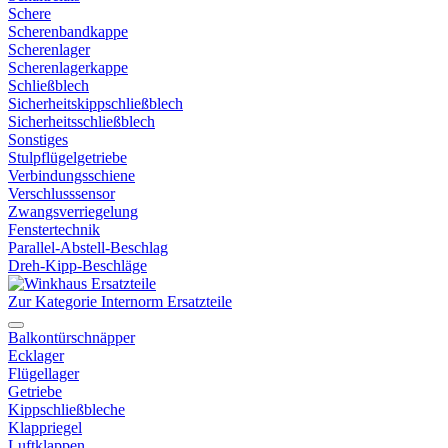
Schere
Scherenbandkappe
Scherenlager
Scherenlagerkappe
Schließblech
Sicherheitskippschließblech
Sicherheitsschließblech
Sonstiges
Stulpflügelgetriebe
Verbindungsschiene
Verschlusssensor
Zwangsverriegelung
Fenstertechnik
Parallel-Abstell-Beschlag
Dreh-Kipp-Beschläge
Zur Kategorie Internorm Ersatzteile
Balkontürschnäpper
Ecklager
Flügellager
Getriebe
Kippschließbleche
Klappriegel
Luftklappen