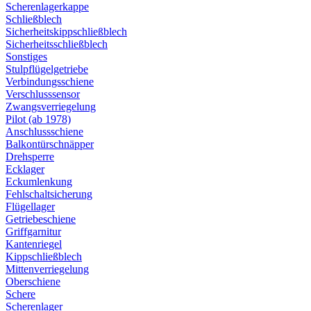
Scherenlagerkappe
Schließblech
Sicherheitskippschließblech
Sicherheitsschließblech
Sonstiges
Stulpflügelgetriebe
Verbindungsschiene
Verschlusssensor
Zwangsverriegelung
Pilot (ab 1978)
Anschlussschiene
Balkontürschnäpper
Drehsperre
Ecklager
Eckumlenkung
Fehlschaltsicherung
Flügellager
Getriebeschiene
Griffgarnitur
Kantenriegel
Kippschließblech
Mittenverriegelung
Oberschiene
Schere
Scherenlager