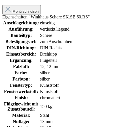
Menü schließen
Eigenschaften "Winkhaus Schere SK.SE.60.RS"
Anschlagrichtung:
einseitig
Ausführung:
verdeckt liegend
Bauteiltyp:
Schere
Befestigungsart:
zum Anschrauben
DIN-Richtung:
DIN Rechts
Einsatzbereich:
Drehkipp
Ergänzung:
Flügelteil
Falzluft:
12, 12 mm
Farbe:
silber
Farbton:
silber
Fenstertyp:
Kunststoff
Fensterwerkstoff:
Kunststoff
Finish:
chromatiert
Flügelgewicht mit
150 kg
Zusatzbauteil:
Material:
Stahl
Nutlage:
13 mm