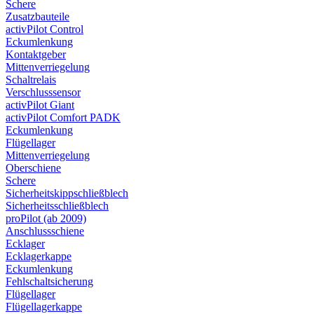
Schere
Zusatzbauteile
activPilot Control
Eckumlenkung
Kontaktgeber
Mittenverriegelung
Schaltrelais
Verschlusssensor
activPilot Giant
activPilot Comfort PADK
Eckumlenkung
Flügellager
Mittenverriegelung
Oberschiene
Schere
Sicherheitskippschließblech
Sicherheitsschließblech
proPilot (ab 2009)
Anschlussschiene
Ecklager
Ecklagerkappe
Eckumlenkung
Fehlschaltsicherung
Flügellager
Flügellagerkappe