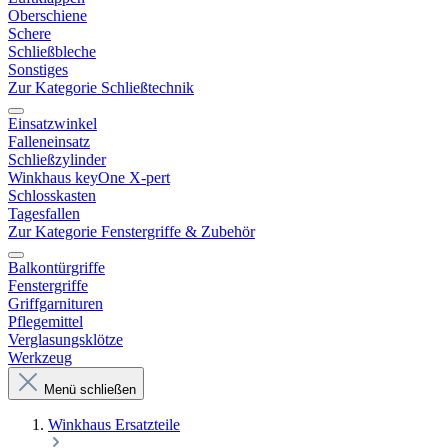
Oberschiene
Schere
Schließbleche
Sonstiges
Zur Kategorie Schließtechnik
Einsatzwinkel
Falleneinsatz
Schließzylinder
Winkhaus keyOne X-pert
Schlosskasten
Tagesfallen
Zur Kategorie Fenstergriffe & Zubehör
Balkontürgriffe
Fenstergriffe
Griffgarnituren
Pflegemittel
Verglasungsklötze
Werkzeug
Menü schließen
Winkhaus Ersatzteile