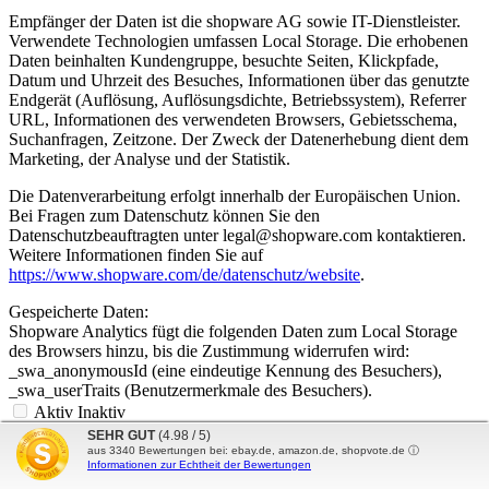
Empfänger der Daten ist die shopware AG sowie IT-Dienstleister.
Verwendete Technologien umfassen Local Storage. Die erhobenen
Daten beinhalten Kundengruppe, besuchte Seiten, Klickpfade,
Datum und Uhrzeit des Besuches, Informationen über das genutzte
Endgerät (Auflösung, Auflösungsdichte, Betriebssystem), Referrer
URL, Informationen des verwendeten Browsers, Gebietsschema,
Suchanfragen, Zeitzone. Der Zweck der Datenerhebung dient dem
Marketing, der Analyse und der Statistik.
Die Datenverarbeitung erfolgt innerhalb der Europäischen Union.
Bei Fragen zum Datenschutz können Sie den
Datenschutzbeauftragten unter legal@shopware.com kontaktieren.
Weitere Informationen finden Sie auf
https://www.shopware.com/de/datenschutz/website
.
Gespeicherte Daten:
Shopware Analytics fügt die folgenden Daten zum Local Storage
des Browsers hinzu, bis die Zustimmung widerrufen wird:
_swa_anonymousId (eine eindeutige Kennung des Besuchers),
_swa_userTraits (Benutzermerkmale des Besuchers).
Aktiv
Inaktiv
SEHR GUT
(4.98 / 5)
Komfortfunktionen
aus
3340
Bewertungen bei: ebay.de, amazon.de, shopvote.de ⓘ
Informationen zur Echtheit der Bewertungen
Aktiv
Inaktiv