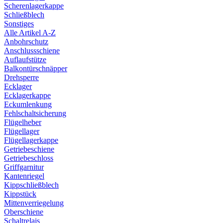
Scherenlagerkappe
Schließblech
Sonstiges
Alle Artikel A-Z
Anbohrschutz
Anschlussschiene
Auflaufstütze
Balkontürschnäpper
Drehsperre
Ecklager
Ecklagerkappe
Eckumlenkung
Fehlschaltsicherung
Flügelheber
Flügellager
Flügellagerkappe
Getriebeschiene
Getriebeschloss
Griffgarnitur
Kantenriegel
Kippschließblech
Kippstück
Mittenverriegelung
Oberschiene
Schaltrelais