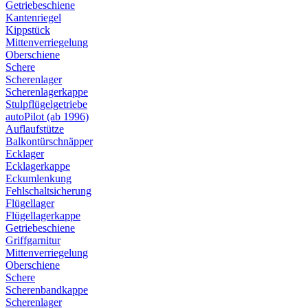
Getriebeschiene
Kantenriegel
Kippstück
Mittenverriegelung
Oberschiene
Schere
Scherenlager
Scherenlagerkappe
Stulpflügelgetriebe
autoPilot (ab 1996)
Auflaufstütze
Balkontürschnäpper
Ecklager
Ecklagerkappe
Eckumlenkung
Fehlschaltsicherung
Flügellager
Flügellagerkappe
Getriebeschiene
Griffgarnitur
Mittenverriegelung
Oberschiene
Schere
Scherenbandkappe
Scherenlager