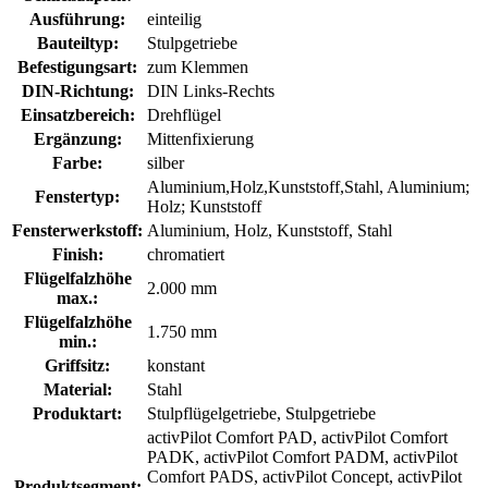
Ausführung:
einteilig
Bauteiltyp:
Stulpgetriebe
Befestigungsart:
zum Klemmen
DIN-Richtung:
DIN Links-Rechts
Einsatzbereich:
Drehflügel
Ergänzung:
Mittenfixierung
Farbe:
silber
Aluminium,Holz,Kunststoff,Stahl, Aluminium;
Fenstertyp:
Holz; Kunststoff
Fensterwerkstoff:
Aluminium, Holz, Kunststoff, Stahl
Finish:
chromatiert
Flügelfalzhöhe
2.000 mm
max.:
Flügelfalzhöhe
1.750 mm
min.:
Griffsitz:
konstant
Material:
Stahl
Produktart:
Stulpflügelgetriebe, Stulpgetriebe
activPilot Comfort PAD, activPilot Comfort
PADK, activPilot Comfort PADM, activPilot
Comfort PADS, activPilot Concept, activPilot
Produktsegment: