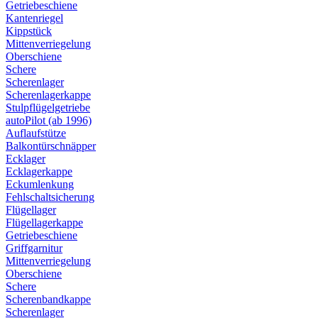
Getriebeschiene
Kantenriegel
Kippstück
Mittenverriegelung
Oberschiene
Schere
Scherenlager
Scherenlagerkappe
Stulpflügelgetriebe
autoPilot (ab 1996)
Auflaufstütze
Balkontürschnäpper
Ecklager
Ecklagerkappe
Eckumlenkung
Fehlschaltsicherung
Flügellager
Flügellagerkappe
Getriebeschiene
Griffgarnitur
Mittenverriegelung
Oberschiene
Schere
Scherenbandkappe
Scherenlager