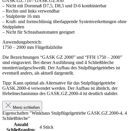
GASK.GZ.710 / GASK.GZ.830
– Nicht mit Dornmaß D7,5, D8,5 und D-6 kombinierbar
– Rechts und links verwendbar
– Stulpbreite 16 mm
– Kraft- und formschlüssig überlappende Systemverkettungen ohne
Stulpplatten
– Nicht für Schraubautomaten geeignet
Anwendungsbereich:
1750 – 2000 mm Flügelfalzhöhe
Die Bezeichnungen “GASK GZ 2000” und “FFH 1750 – 2000”
sind eingraviert. Bei dieser Ausführung sind 4 Schließbleche
montiert/aufgeschweißt. Der Aufbau des Stulpflügelgetriebes ist
eventuell anders, als aktuell dargestellt.
Tipp: Kann optimal als Alternative für das Stulpflügelgetriebe
GASK.2000-4 verwendet werden. Der Aufbau ist ähnlich, der
Hebelmechanismus des GASK.GZ.2000-4 ist deutlich stabiler.
Menü schließen
Eigenschaften "Winkhaus Stulpflügelgetriebe GASK.GZ.2000-4, 4
Schließbleche"
Anzahl
4 Stück
Schließzapfen: