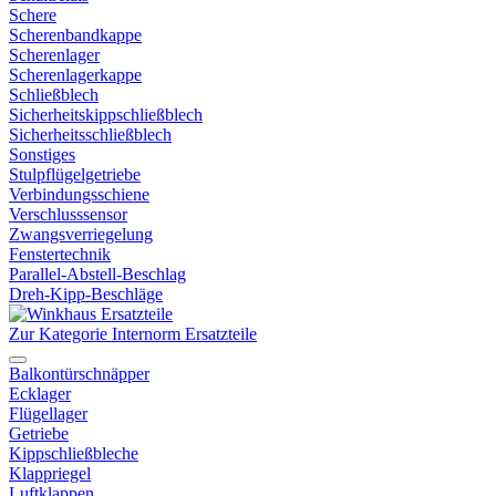
Schere
Scherenbandkappe
Scherenlager
Scherenlagerkappe
Schließblech
Sicherheitskippschließblech
Sicherheitsschließblech
Sonstiges
Stulpflügelgetriebe
Verbindungsschiene
Verschlusssensor
Zwangsverriegelung
Fenstertechnik
Parallel-Abstell-Beschlag
Dreh-Kipp-Beschläge
Zur Kategorie Internorm Ersatzteile
Balkontürschnäpper
Ecklager
Flügellager
Getriebe
Kippschließbleche
Klappriegel
Luftklappen