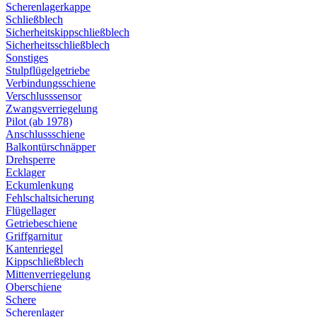
Scherenlagerkappe
Schließblech
Sicherheitskippschließblech
Sicherheitsschließblech
Sonstiges
Stulpflügelgetriebe
Verbindungsschiene
Verschlusssensor
Zwangsverriegelung
Pilot (ab 1978)
Anschlussschiene
Balkontürschnäpper
Drehsperre
Ecklager
Eckumlenkung
Fehlschaltsicherung
Flügellager
Getriebeschiene
Griffgarnitur
Kantenriegel
Kippschließblech
Mittenverriegelung
Oberschiene
Schere
Scherenlager