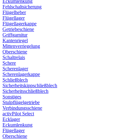
Eckumlenkung
Fehlschaltsicherung
Flügelheber
Flügellager
Flügellagerkappe
Getriebeschiene
Griffgarnitur
Kantenriegel
Mittenverriegelung
Oberschiene
Schaltrelais
Schere
Scherenlager
Scherenlagerkappe
Schließblech
Sicherheitskippschließblech
Sicherheitsschließblech
Sonstiges
Stulpflügelgetriebe
Verbindungsschiene
activPilot Select
Ecklager
Eckumlenkung
Flügellager
Oberschiene