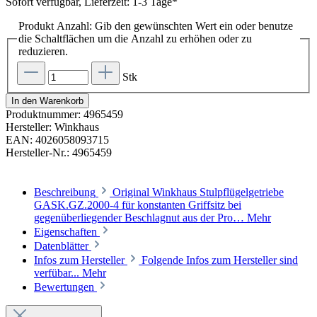
Sofort verfügbar, Lieferzeit: 1-3 Tage*
Produkt Anzahl: Gib den gewünschten Wert ein oder benutze
die Schaltflächen um die Anzahl zu erhöhen oder zu
reduzieren.
Stk
In den Warenkorb
Produktnummer:
4965459
Hersteller:
Winkhaus
EAN:
4026058093715
Hersteller-Nr.:
4965459
Beschreibung
Original Winkhaus Stulpflügelgetriebe
GASK.GZ.2000-4 für konstanten Griffsitz bei
gegenüberliegender Beschlagnut aus der Pro…
Mehr
Eigenschaften
Datenblätter
Infos zum Hersteller
Folgende Infos zum Hersteller sind
verfübar...
Mehr
Bewertungen