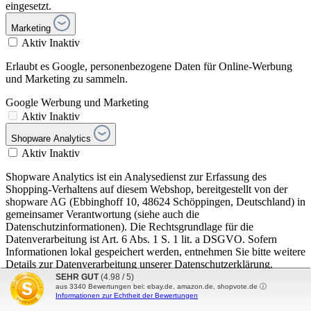
eingesetzt.
Marketing
Aktiv
Inaktiv
Erlaubt es Google, personenbezogene Daten für Online-Werbung
und Marketing zu sammeln.
Google Werbung und Marketing
Aktiv
Inaktiv
Shopware Analytics
Aktiv
Inaktiv
Shopware Analytics ist ein Analysedienst zur Erfassung des
Shopping-Verhaltens auf diesem Webshop, bereitgestellt von der
shopware AG (Ebbinghoff 10, 48624 Schöppingen, Deutschland) in
gemeinsamer Verantwortung (siehe auch die
Datenschutzinformationen). Die Rechtsgrundlage für die
Datenverarbeitung ist Art. 6 Abs. 1 S. 1 lit. a DSGVO. Sofern
Informationen lokal gespeichert werden, entnehmen Sie bitte weitere
Details zur Datenverarbeitung unserer Datenschutzerklärung.
SEHR GUT
(4.98 / 5)
Empfänger der Daten ist die shopware AG sowie IT-Dienstleister.
aus
3340
Bewertungen bei: ebay.de, amazon.de, shopvote.de ⓘ
Informationen zur Echtheit der Bewertungen
Verwendete Technologien umfassen Local Storage. Die erhobenen