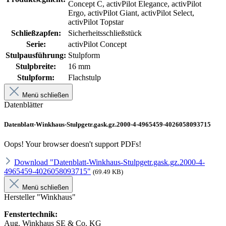
Concept C, activPilot Elegance, activPilot
Ergo, activPilot Giant, activPilot Select,
activPilot Topstar
Schließzapfen:
Sicherheitsschließstück
Serie:
activPilot Concept
Stulpausführung:
Stulpform
Stulpbreite:
16 mm
Stulpform:
Flachstulp
Menü schließen
Datenblätter
Datenblatt-Winkhaus-Stulpgetr.gask.gz.2000-4-4965459-4026058093715
Oops! Your browser doesn't support PDFs!
Download "Datenblatt-Winkhaus-Stulpgetr.gask.gz.2000-4-
4965459-4026058093715"
(69.49 KB)
Menü schließen
Hersteller "Winkhaus"
Fenstertechnik:
Aug. Winkhaus SE & Co. KG