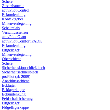
Schere
Zusatzbauteile
activPilot Control
Eckumlenkung
Kontaktgeber
Mittenverriegelung
Schaltrelais
Verschlusssensor
activPilot Giant
activPilot Comfort PADK
Eckumlenkung
Flügellager
Mittenverriegelung
Oberschiene
Schere
Sicherheitskippschließblech
Sicherheitsschließblech
proPilot (ab 2009)
Anschlussschiene
Ecklager
Ecklagerkappe
Eckumlenkung
Fehlschaltsicherung
Flügellager
Flügellagerkappe