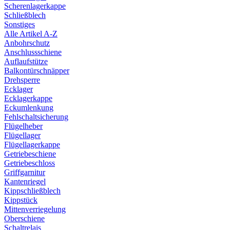
Scherenlagerkappe
Schließblech
Sonstiges
Alle Artikel A-Z
Anbohrschutz
Anschlussschiene
Auflaufstütze
Balkontürschnäpper
Drehsperre
Ecklager
Ecklagerkappe
Eckumlenkung
Fehlschaltsicherung
Flügelheber
Flügellager
Flügellagerkappe
Getriebeschiene
Getriebeschloss
Griffgarnitur
Kantenriegel
Kippschließblech
Kippstück
Mittenverriegelung
Oberschiene
Schaltrelais