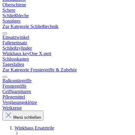
Oberschiene
Schere
Schließbleche
Sonstiges
Zur Kategorie Schließtechnik
Einsatzwinkel
Falleneinsatz
Schließzylinder
Winkhaus keyOne X-pert
Schlosskasten
Tagesfallen
Zur Kategorie Fenstergriffe & Zubehör
Balkontürgriffe
Fenstergriffe
Griffgarnituren
Pflegemittel
Verglasungsklötze
Werkzeug
Menü schließen
Winkhaus Ersatzteile