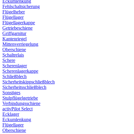
Eckumlenkung
Fehlschaltsicherung
Flügelheber
Flügellager
Flügellagerkappe
Getriebeschiene
Griffgarnitur
Kantenriegel
Mittenverriegelung
Oberschiene
Schaltrelais
Schere
Scherenlager
Scherenlagerkappe
Schließblech
Sicherheitskippschließblech
Sicherheitsschließblech
Sonstiges
Stulpflügelgetriebe
Verbindungsschiene
activPilot Select
Ecklager
Eckumlenkung
Flügellager
Oberschiene