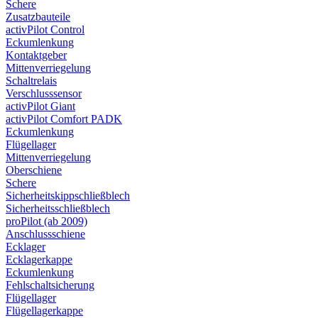
Schere
Zusatzbauteile
activPilot Control
Eckumlenkung
Kontaktgeber
Mittenverriegelung
Schaltrelais
Verschlusssensor
activPilot Giant
activPilot Comfort PADK
Eckumlenkung
Flügellager
Mittenverriegelung
Oberschiene
Schere
Sicherheitskippschließblech
Sicherheitsschließblech
proPilot (ab 2009)
Anschlussschiene
Ecklager
Ecklagerkappe
Eckumlenkung
Fehlschaltsicherung
Flügellager
Flügellagerkappe