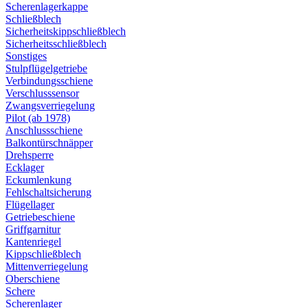
Scherenlagerkappe
Schließblech
Sicherheitskippschließblech
Sicherheitsschließblech
Sonstiges
Stulpflügelgetriebe
Verbindungsschiene
Verschlusssensor
Zwangsverriegelung
Pilot (ab 1978)
Anschlussschiene
Balkontürschnäpper
Drehsperre
Ecklager
Eckumlenkung
Fehlschaltsicherung
Flügellager
Getriebeschiene
Griffgarnitur
Kantenriegel
Kippschließblech
Mittenverriegelung
Oberschiene
Schere
Scherenlager