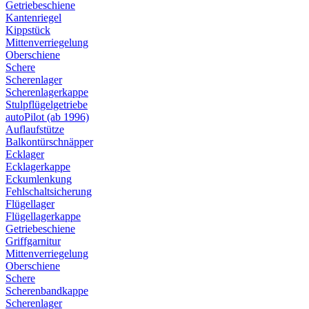
Getriebeschiene
Kantenriegel
Kippstück
Mittenverriegelung
Oberschiene
Schere
Scherenlager
Scherenlagerkappe
Stulpflügelgetriebe
autoPilot (ab 1996)
Auflaufstütze
Balkontürschnäpper
Ecklager
Ecklagerkappe
Eckumlenkung
Fehlschaltsicherung
Flügellager
Flügellagerkappe
Getriebeschiene
Griffgarnitur
Mittenverriegelung
Oberschiene
Schere
Scherenbandkappe
Scherenlager