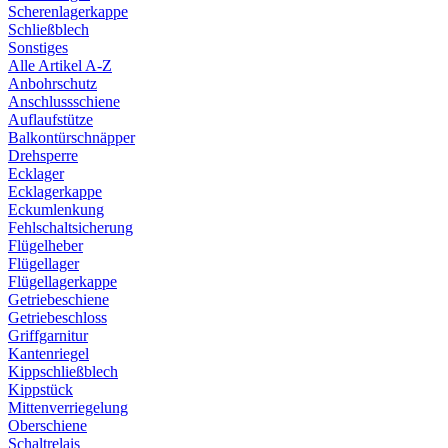
Scherenlagerkappe
Schließblech
Sonstiges
Alle Artikel A-Z
Anbohrschutz
Anschlussschiene
Auflaufstütze
Balkontürschnäpper
Drehsperre
Ecklager
Ecklagerkappe
Eckumlenkung
Fehlschaltsicherung
Flügelheber
Flügellager
Flügellagerkappe
Getriebeschiene
Getriebeschloss
Griffgarnitur
Kantenriegel
Kippschließblech
Kippstück
Mittenverriegelung
Oberschiene
Schaltrelais