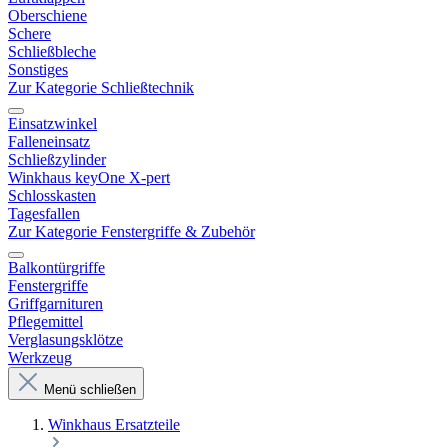
Oberschiene
Schere
Schließbleche
Sonstiges
Zur Kategorie Schließtechnik
Einsatzwinkel
Falleneinsatz
Schließzylinder
Winkhaus keyOne X-pert
Schlosskasten
Tagesfallen
Zur Kategorie Fenstergriffe & Zubehör
Balkontürgriffe
Fenstergriffe
Griffgarnituren
Pflegemittel
Verglasungsklötze
Werkzeug
Menü schließen
Winkhaus Ersatzteile