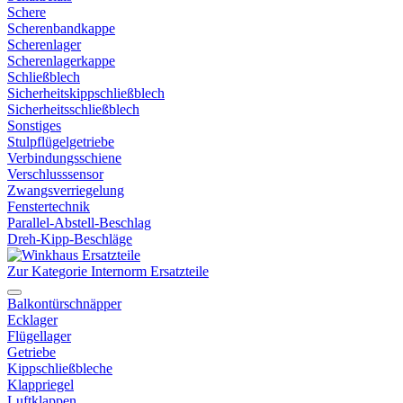
Schere
Scherenbandkappe
Scherenlager
Scherenlagerkappe
Schließblech
Sicherheitskippschließblech
Sicherheitsschließblech
Sonstiges
Stulpflügelgetriebe
Verbindungsschiene
Verschlusssensor
Zwangsverriegelung
Fenstertechnik
Parallel-Abstell-Beschlag
Dreh-Kipp-Beschläge
Zur Kategorie Internorm Ersatzteile
Balkontürschnäpper
Ecklager
Flügellager
Getriebe
Kippschließbleche
Klappriegel
Luftklappen