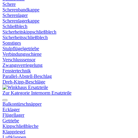
Schere
Scherenbandkappe
Scherenlager
Scherenlagerkappe
Schließblech
Sicherheitskippschließblech
Sicherheitsschließblech
Sonstiges
Stulpflügelgetriebe
Verbindungsschiene
Verschlusssensor
Zwangsverriegelung
Fenstertechnik
Parallel-Abstell-Beschlag
Dreh-Kipp-Beschläge
Zur Kategorie Internorm Ersatzteile
Balkontürschnäpper
Ecklager
Flügellager
Getriebe
Kippschließbleche
Klappriegel
Luftklappen