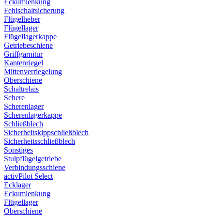
Eckumlenkung
Fehlschaltsicherung
Flügelheber
Flügellager
Flügellagerkappe
Getriebeschiene
Griffgarnitur
Kantenriegel
Mittenverriegelung
Oberschiene
Schaltrelais
Schere
Scherenlager
Scherenlagerkappe
Schließblech
Sicherheitskippschließblech
Sicherheitsschließblech
Sonstiges
Stulpflügelgetriebe
Verbindungsschiene
activPilot Select
Ecklager
Eckumlenkung
Flügellager
Oberschiene