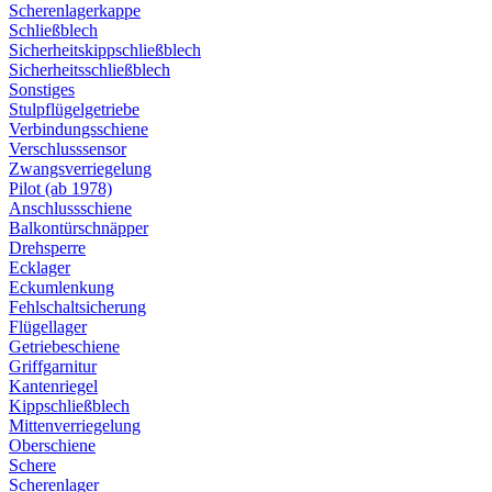
Scherenlagerkappe
Schließblech
Sicherheitskippschließblech
Sicherheitsschließblech
Sonstiges
Stulpflügelgetriebe
Verbindungsschiene
Verschlusssensor
Zwangsverriegelung
Pilot (ab 1978)
Anschlussschiene
Balkontürschnäpper
Drehsperre
Ecklager
Eckumlenkung
Fehlschaltsicherung
Flügellager
Getriebeschiene
Griffgarnitur
Kantenriegel
Kippschließblech
Mittenverriegelung
Oberschiene
Schere
Scherenlager