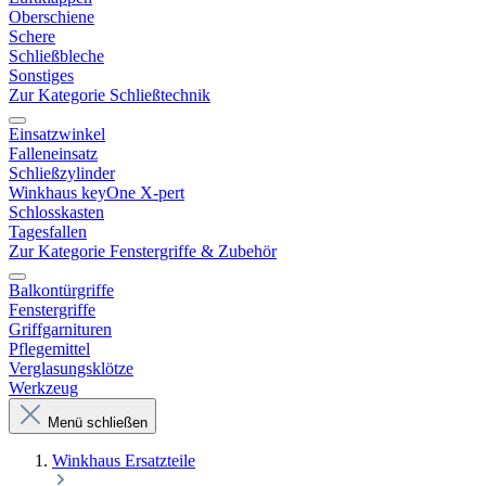
Oberschiene
Schere
Schließbleche
Sonstiges
Zur Kategorie Schließtechnik
Einsatzwinkel
Falleneinsatz
Schließzylinder
Winkhaus keyOne X-pert
Schlosskasten
Tagesfallen
Zur Kategorie Fenstergriffe & Zubehör
Balkontürgriffe
Fenstergriffe
Griffgarnituren
Pflegemittel
Verglasungsklötze
Werkzeug
Menü schließen
Winkhaus Ersatzteile