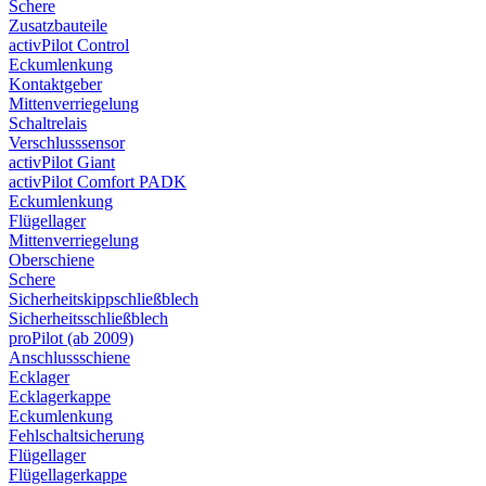
Schere
Zusatzbauteile
activPilot Control
Eckumlenkung
Kontaktgeber
Mittenverriegelung
Schaltrelais
Verschlusssensor
activPilot Giant
activPilot Comfort PADK
Eckumlenkung
Flügellager
Mittenverriegelung
Oberschiene
Schere
Sicherheitskippschließblech
Sicherheitsschließblech
proPilot (ab 2009)
Anschlussschiene
Ecklager
Ecklagerkappe
Eckumlenkung
Fehlschaltsicherung
Flügellager
Flügellagerkappe