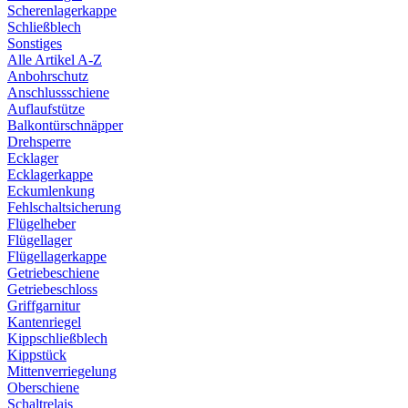
Scherenlagerkappe
Schließblech
Sonstiges
Alle Artikel A-Z
Anbohrschutz
Anschlussschiene
Auflaufstütze
Balkontürschnäpper
Drehsperre
Ecklager
Ecklagerkappe
Eckumlenkung
Fehlschaltsicherung
Flügelheber
Flügellager
Flügellagerkappe
Getriebeschiene
Getriebeschloss
Griffgarnitur
Kantenriegel
Kippschließblech
Kippstück
Mittenverriegelung
Oberschiene
Schaltrelais