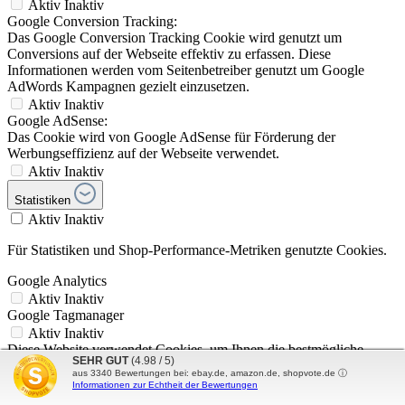
Aktiv
Inaktiv
Google Conversion Tracking:
Das Google Conversion Tracking Cookie wird genutzt um
Conversions auf der Webseite effektiv zu erfassen. Diese
Informationen werden vom Seitenbetreiber genutzt um Google
AdWords Kampagnen gezielt einzusetzen.
Aktiv
Inaktiv
Google AdSense:
Das Cookie wird von Google AdSense für Förderung der
Werbungseffizienz auf der Webseite verwendet.
Aktiv
Inaktiv
Statistiken
Aktiv
Inaktiv
Für Statistiken und Shop-Performance-Metriken genutzte Cookies.
Google Analytics
Aktiv
Inaktiv
Google Tagmanager
Aktiv
Inaktiv
Diese Website verwendet Cookies, um Ihnen die bestmögliche
SEHR GUT
(4.98 / 5)
Funktionalität bieten zu können...
Mehr Informationen
.
aus
3340
Bewertungen bei: ebay.de, amazon.de, shopvote.de ⓘ
Datenschutzeinstellungen
Nur funktionale Cookies akzeptieren
Informationen zur Echtheit der Bewertungen
Ausgewählte Cookies akzeptieren
Alle Cookies akzeptieren