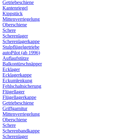
Getriebeschiene
Kantenriegel
Kippstück
Mittenverriegelung
Oberschiene
Schere
Scherenlager
Scherenlagerkappe
Stulpflügelgetriebe
autoPilot (ab 1996)
Auflaufstütze
Balkontürschnäpper
Ecklager
Ecklagerkappe
Eckumlenkung
Fehlschaltsicherung
Flügellager
Flügellagerkappe
Getriebeschiene
Griffgarnitur
Mittenverriegelung
Oberschiene
Schere
Scherenbandkappe
Scherenlager