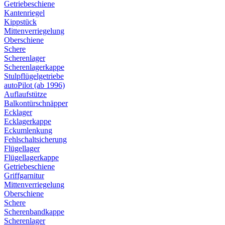
Getriebeschiene
Kantenriegel
Kippstück
Mittenverriegelung
Oberschiene
Schere
Scherenlager
Scherenlagerkappe
Stulpflügelgetriebe
autoPilot (ab 1996)
Auflaufstütze
Balkontürschnäpper
Ecklager
Ecklagerkappe
Eckumlenkung
Fehlschaltsicherung
Flügellager
Flügellagerkappe
Getriebeschiene
Griffgarnitur
Mittenverriegelung
Oberschiene
Schere
Scherenbandkappe
Scherenlager