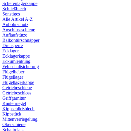
Scherenlagerkappe
Schließblech
Sonstiges
Alle Artikel A-Z
Anbohrschutz
Anschlussschiene
Auflaufstütze
Balkontürschnäpper
Drehsperre
Ecklager
Ecklagerkappe
Eckumlenkung
Fehlschaltsicherung
Flügelheber
Flügellager
Flügellagerkappe
Getriebeschiene
Getriebeschloss
Griffgarnitur
Kantenriegel
Kippschließblech
Kippstück
Mittenverriegelung
Oberschiene
Schaltrelais