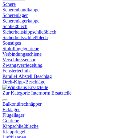
Schere
Scherenbandkappe
Scherenlager
Scherenlagerkappe
Schließblech
Sicherheitskippschließblech
Sicherheitsschließblech
Sonstiges
Stulpflügelgetriebe
Verbindungsschiene
Verschlusssensor
Zwangsverriegelung
Fenstertechnik
Parallel-Abstell-Beschlag
Dreh-Kipp-Beschläge
Zur Kategorie Internorm Ersatzteile
Balkontürschnäpper
Ecklager
Flügellager
Getriebe
Kippschließbleche
Klappriegel
Luftklappen