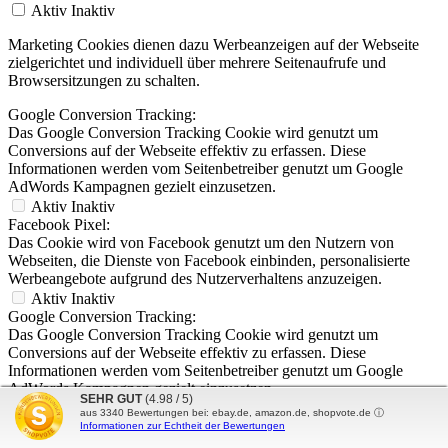
Aktiv
Inaktiv
Marketing Cookies dienen dazu Werbeanzeigen auf der Webseite
zielgerichtet und individuell über mehrere Seitenaufrufe und
Browsersitzungen zu schalten.
Google Conversion Tracking:
Das Google Conversion Tracking Cookie wird genutzt um
Conversions auf der Webseite effektiv zu erfassen. Diese
Informationen werden vom Seitenbetreiber genutzt um Google
AdWords Kampagnen gezielt einzusetzen.
Aktiv
Inaktiv
Facebook Pixel:
Das Cookie wird von Facebook genutzt um den Nutzern von
Webseiten, die Dienste von Facebook einbinden, personalisierte
Werbeangebote aufgrund des Nutzerverhaltens anzuzeigen.
Aktiv
Inaktiv
Google Conversion Tracking:
Das Google Conversion Tracking Cookie wird genutzt um
Conversions auf der Webseite effektiv zu erfassen. Diese
Informationen werden vom Seitenbetreiber genutzt um Google
AdWords Kampagnen gezielt einzusetzen.
SEHR GUT
(4.98 / 5)
Aktiv
Inaktiv
aus
3340
Bewertungen bei: ebay.de, amazon.de, shopvote.de ⓘ
Google AdSense:
Informationen zur Echtheit der Bewertungen
Das Cookie wird von Google AdSense für Förderung der