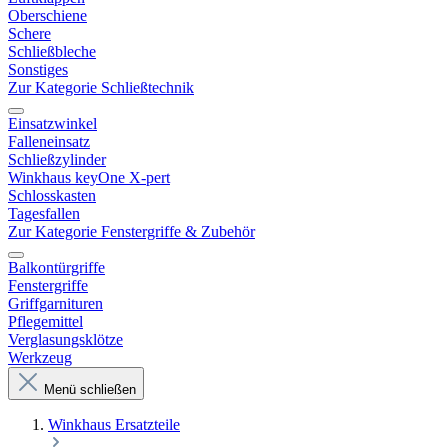
Oberschiene
Schere
Schließbleche
Sonstiges
Zur Kategorie Schließtechnik
Einsatzwinkel
Falleneinsatz
Schließzylinder
Winkhaus keyOne X-pert
Schlosskasten
Tagesfallen
Zur Kategorie Fenstergriffe & Zubehör
Balkontürgriffe
Fenstergriffe
Griffgarnituren
Pflegemittel
Verglasungsklötze
Werkzeug
Menü schließen
Winkhaus Ersatzteile