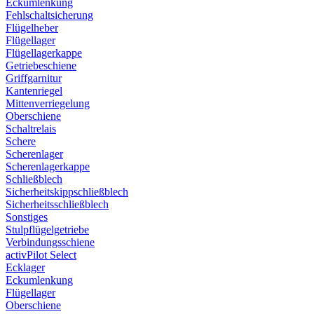
Eckumlenkung
Fehlschaltsicherung
Flügelheber
Flügellager
Flügellagerkappe
Getriebeschiene
Griffgarnitur
Kantenriegel
Mittenverriegelung
Oberschiene
Schaltrelais
Schere
Scherenlager
Scherenlagerkappe
Schließblech
Sicherheitskippschließblech
Sicherheitsschließblech
Sonstiges
Stulpflügelgetriebe
Verbindungsschiene
activPilot Select
Ecklager
Eckumlenkung
Flügellager
Oberschiene