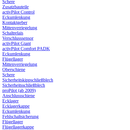
Schere
Zusatzbauteile
activPilot Control
Eckumlenkung
Kontaktgeber
Mittenverriegelung
Schaltrelais
Verschlusssensor
activPilot Giant
activPilot Comfort PADK
Eckumlenkung
Flügellager
Mittenverriegelung
Oberschiene
Schere
Sicherheitskippschließblech
Sicherheitsschließblech
proPilot (ab 2009)
Anschlussschiene
Ecklager
Ecklagerkappe
Eckumlenkung
Fehlschaltsicherung
Flügellager
Flügellagerkappe