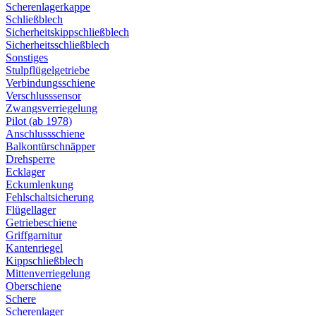
Scherenlagerkappe
Schließblech
Sicherheitskippschließblech
Sicherheitsschließblech
Sonstiges
Stulpflügelgetriebe
Verbindungsschiene
Verschlusssensor
Zwangsverriegelung
Pilot (ab 1978)
Anschlussschiene
Balkontürschnäpper
Drehsperre
Ecklager
Eckumlenkung
Fehlschaltsicherung
Flügellager
Getriebeschiene
Griffgarnitur
Kantenriegel
Kippschließblech
Mittenverriegelung
Oberschiene
Schere
Scherenlager