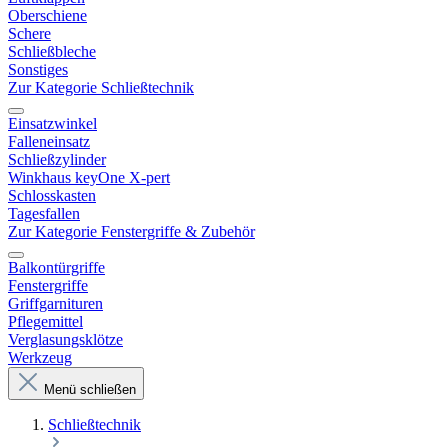
Oberschiene
Schere
Schließbleche
Sonstiges
Zur Kategorie Schließtechnik
Einsatzwinkel
Falleneinsatz
Schließzylinder
Winkhaus keyOne X-pert
Schlosskasten
Tagesfallen
Zur Kategorie Fenstergriffe & Zubehör
Balkontürgriffe
Fenstergriffe
Griffgarnituren
Pflegemittel
Verglasungsklötze
Werkzeug
Menü schließen
Schließtechnik