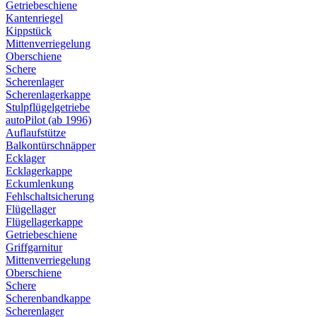
Getriebeschiene
Kantenriegel
Kippstück
Mittenverriegelung
Oberschiene
Schere
Scherenlager
Scherenlagerkappe
Stulpflügelgetriebe
autoPilot (ab 1996)
Auflaufstütze
Balkontürschnäpper
Ecklager
Ecklagerkappe
Eckumlenkung
Fehlschaltsicherung
Flügellager
Flügellagerkappe
Getriebeschiene
Griffgarnitur
Mittenverriegelung
Oberschiene
Schere
Scherenbandkappe
Scherenlager