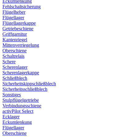
Eckumlenkung
Fehlschaltsicherung
Flügelheber
Flügellager
Flügellagerkappe
Getriebeschiene
Griffgarnitur
Kantenriegel
Mittenverriegelung
Oberschiene
Schaltrelais
Schere
Scherenlager
Scherenlagerkappe
Schließblech
Sicherheitskippschließblech
Sicherheitsschließblech
Sonstiges
Stulpflügelgetriebe
Verbindungsschiene
activPilot Select
Ecklager
Eckumlenkung
Flügellager
Oberschiene