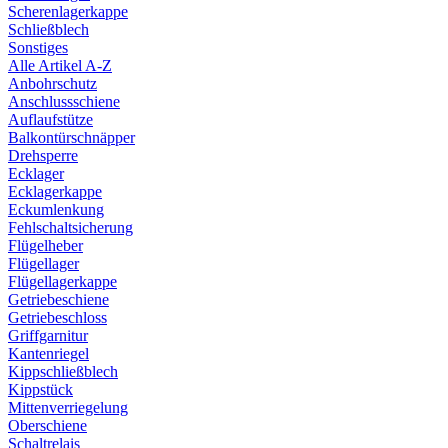
Scherenlagerkappe
Schließblech
Sonstiges
Alle Artikel A-Z
Anbohrschutz
Anschlussschiene
Auflaufstütze
Balkontürschnäpper
Drehsperre
Ecklager
Ecklagerkappe
Eckumlenkung
Fehlschaltsicherung
Flügelheber
Flügellager
Flügellagerkappe
Getriebeschiene
Getriebeschloss
Griffgarnitur
Kantenriegel
Kippschließblech
Kippstück
Mittenverriegelung
Oberschiene
Schaltrelais