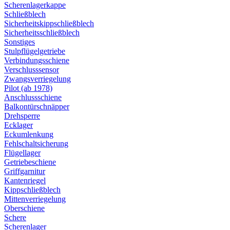
Scherenlagerkappe
Schließblech
Sicherheitskippschließblech
Sicherheitsschließblech
Sonstiges
Stulpflügelgetriebe
Verbindungsschiene
Verschlusssensor
Zwangsverriegelung
Pilot (ab 1978)
Anschlussschiene
Balkontürschnäpper
Drehsperre
Ecklager
Eckumlenkung
Fehlschaltsicherung
Flügellager
Getriebeschiene
Griffgarnitur
Kantenriegel
Kippschließblech
Mittenverriegelung
Oberschiene
Schere
Scherenlager