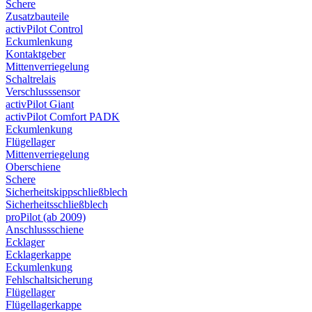
Schere
Zusatzbauteile
activPilot Control
Eckumlenkung
Kontaktgeber
Mittenverriegelung
Schaltrelais
Verschlusssensor
activPilot Giant
activPilot Comfort PADK
Eckumlenkung
Flügellager
Mittenverriegelung
Oberschiene
Schere
Sicherheitskippschließblech
Sicherheitsschließblech
proPilot (ab 2009)
Anschlussschiene
Ecklager
Ecklagerkappe
Eckumlenkung
Fehlschaltsicherung
Flügellager
Flügellagerkappe