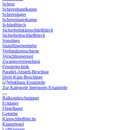
Schere
Scherenbandkappe
Scherenlager
Scherenlagerkappe
Schließblech
Sicherheitskippschließblech
Sicherheitsschließblech
Sonstiges
Stulpflügelgetriebe
Verbindungsschiene
Verschlusssensor
Zwangsverriegelung
Fenstertechnik
Parallel-Abstell-Beschlag
Dreh-Kipp-Beschläge
Zur Kategorie Internorm Ersatzteile
Balkontürschnäpper
Ecklager
Flügellager
Getriebe
Kippschließbleche
Klappriegel
Luftklappen