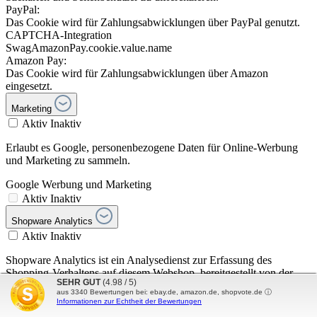
PayPal:
Das Cookie wird für Zahlungsabwicklungen über PayPal genutzt.
CAPTCHA-Integration
SwagAmazonPay.cookie.value.name
Amazon Pay:
Das Cookie wird für Zahlungsabwicklungen über Amazon
eingesetzt.
Marketing
Aktiv
Inaktiv
Erlaubt es Google, personenbezogene Daten für Online-Werbung
und Marketing zu sammeln.
Google Werbung und Marketing
Aktiv
Inaktiv
Shopware Analytics
Aktiv
Inaktiv
Shopware Analytics ist ein Analysedienst zur Erfassung des
Shopping-Verhaltens auf diesem Webshop, bereitgestellt von der
SEHR GUT
(4.98 / 5)
shopware AG (Ebbinghoff 10, 48624 Schöppingen, Deutschland) in
aus
3340
Bewertungen bei: ebay.de, amazon.de, shopvote.de ⓘ
gemeinsamer Verantwortung (siehe auch die
Informationen zur Echtheit der Bewertungen
Datenschutzinformationen). Die Rechtsgrundlage für die