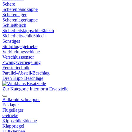
Schere
Scherenbandkappe
Scherenlager
Scherenlagerkappe
Schließblech
Sicherheitskippschließblech
Sicherheitsschließblech
Sonstiges
Stulpflügelgetriebe
Verbindungsschiene
Verschlusssensor
Zwangsverriegelung
Fenstertechnik
Parallel-Abstell-Beschlag
Dreh-Kipp-Beschläge
Zur Kategorie Internorm Ersatzteile
Balkontürschnäpper
Ecklager
Flügellager
Getriebe
Kippschließbleche
Klappriegel
Luftklappen