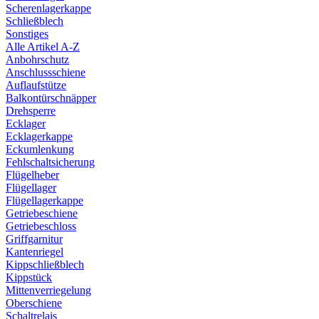
Scherenlagerkappe
Schließblech
Sonstiges
Alle Artikel A-Z
Anbohrschutz
Anschlussschiene
Auflaufstütze
Balkontürschnäpper
Drehsperre
Ecklager
Ecklagerkappe
Eckumlenkung
Fehlschaltsicherung
Flügelheber
Flügellager
Flügellagerkappe
Getriebeschiene
Getriebeschloss
Griffgarnitur
Kantenriegel
Kippschließblech
Kippstück
Mittenverriegelung
Oberschiene
Schaltrelais