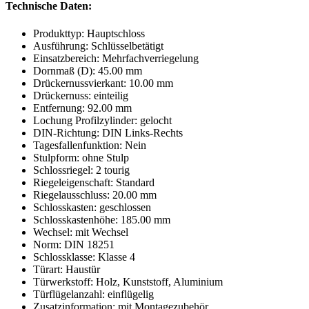
Technische Daten:
Produkttyp: Hauptschloss
Ausführung: Schlüsselbetätigt
Einsatzbereich: Mehrfachverriegelung
Dornmaß (D): 45.00 mm
Drückernussvierkant: 10.00 mm
Drückernuss: einteilig
Entfernung: 92.00 mm
Lochung Profilzylinder: gelocht
DIN-Richtung: DIN Links-Rechts
Tagesfallenfunktion: Nein
Stulpform: ohne Stulp
Schlossriegel: 2 tourig
Riegeleigenschaft: Standard
Riegelausschluss: 20.00 mm
Schlosskasten: geschlossen
Schlosskastenhöhe: 185.00 mm
Wechsel: mit Wechsel
Norm: DIN 18251
Schlossklasse: Klasse 4
Türart: Haustür
Türwerkstoff: Holz, Kunststoff, Aluminium
Türflügelanzahl: einflügelig
Zusatzinformation: mit Montagezubehör