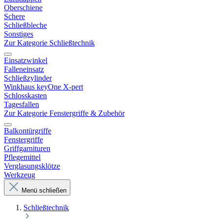
Oberschiene
Schere
Schließbleche
Sonstiges
Zur Kategorie Schließtechnik
Einsatzwinkel
Falleneinsatz
Schließzylinder
Winkhaus keyOne X-pert
Schlosskasten
Tagesfallen
Zur Kategorie Fenstergriffe & Zubehör
Balkontürgriffe
Fenstergriffe
Griffgarnituren
Pflegemittel
Verglasungsklötze
Werkzeug
Menü schließen
Schließtechnik