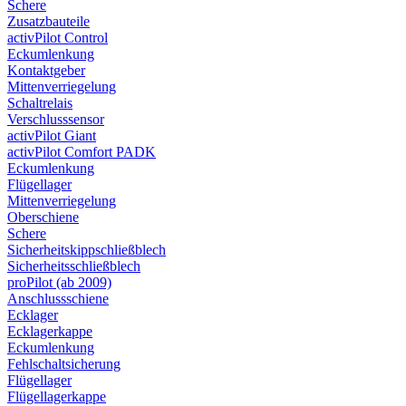
Schere
Zusatzbauteile
activPilot Control
Eckumlenkung
Kontaktgeber
Mittenverriegelung
Schaltrelais
Verschlusssensor
activPilot Giant
activPilot Comfort PADK
Eckumlenkung
Flügellager
Mittenverriegelung
Oberschiene
Schere
Sicherheitskippschließblech
Sicherheitsschließblech
proPilot (ab 2009)
Anschlussschiene
Ecklager
Ecklagerkappe
Eckumlenkung
Fehlschaltsicherung
Flügellager
Flügellagerkappe