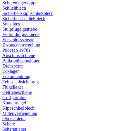
Scherenlagerkappe
Schließblech
Sicherheitskippschließblech
Sicherheitsschließblech
Sonstiges
Stulpflügelgetriebe
Verbindungsschiene
Verschlusssensor
Zwangsverriegelung
Pilot (ab 1978)
Anschlussschiene
Balkontürschnäpper
Drehsperre
Ecklager
Eckumlenkung
Fehlschaltsicherung
Flügellager
Getriebeschiene
Griffgarnitur
Kantenriegel
Kippschließblech
Mittenverriegelung
Oberschiene
Schere
Scherenlager