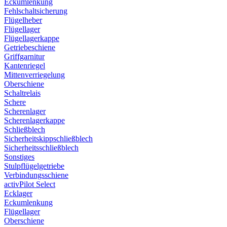
Eckumlenkung
Fehlschaltsicherung
Flügelheber
Flügellager
Flügellagerkappe
Getriebeschiene
Griffgarnitur
Kantenriegel
Mittenverriegelung
Oberschiene
Schaltrelais
Schere
Scherenlager
Scherenlagerkappe
Schließblech
Sicherheitskippschließblech
Sicherheitsschließblech
Sonstiges
Stulpflügelgetriebe
Verbindungsschiene
activPilot Select
Ecklager
Eckumlenkung
Flügellager
Oberschiene