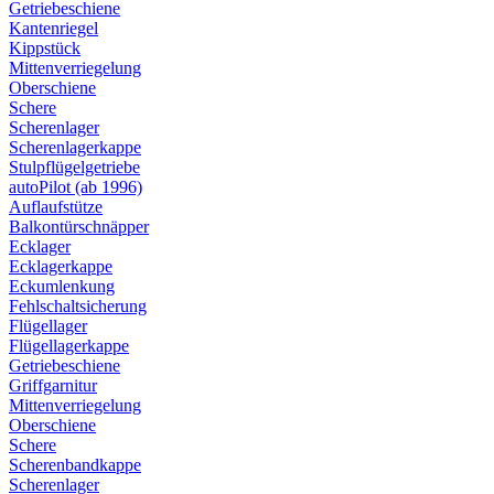
Getriebeschiene
Kantenriegel
Kippstück
Mittenverriegelung
Oberschiene
Schere
Scherenlager
Scherenlagerkappe
Stulpflügelgetriebe
autoPilot (ab 1996)
Auflaufstütze
Balkontürschnäpper
Ecklager
Ecklagerkappe
Eckumlenkung
Fehlschaltsicherung
Flügellager
Flügellagerkappe
Getriebeschiene
Griffgarnitur
Mittenverriegelung
Oberschiene
Schere
Scherenbandkappe
Scherenlager