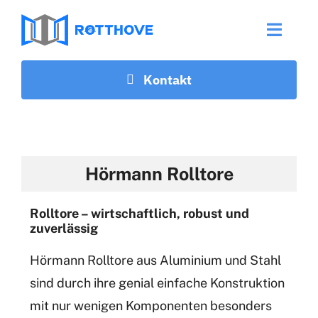
Zum
Inhalt
Toggl
springen
Naviga
Kontakt
Onlineshop
Tortechnik
Hörmann Rolltore
Sicherheitstechnik
Rolltore – wirtschaftlich, robust und
Leistungen
zuverlässig
Hörmann Rolltore aus Aluminium und Stahl
Referenzen
sind durch ihre genial einfache Konstruktion
mit nur wenigen Komponenten besonders